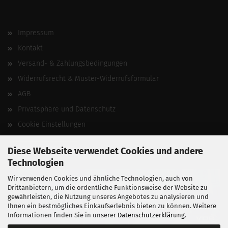
Impressum
Kontakt
Versand- & Zahlungsbedingungen
Widerrufsrecht & Muster-Widerrufsformular
AGB
Privatsphäre und Datenschutz
Cookie Einstellungen
Vertrag widerrufen
Diese Webseite verwendet Cookies und andere
Technologien
Wir verwenden Cookies und ähnliche Technologien, auch von
Drittanbietern, um die ordentliche Funktionsweise der Website zu
gewährleisten, die Nutzung unseres Angebotes zu analysieren und
Ihnen ein bestmögliches Einkaufserlebnis bieten zu können. Weitere
Informationen finden Sie in unserer
Datenschutzerklärung
.