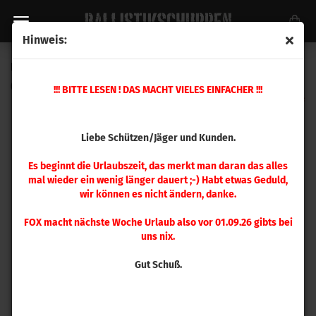
Hinweis:
Hornady Gas Check .243 / 6 mm 1000 Stück
(Art.Nr.:
7020
)
!!! BITTE LESEN ! DAS MACHT VIELES EINFACHER !!!
Liebe Schützen/Jäger und Kunden.
Es beginnt die Urlaubszeit, das merkt man daran das alles
mal wieder ein wenig länger dauert ;-) Habt etwas Geduld,
wir können es nicht ändern, danke.
FOX macht nächste Woche Urlaub also vor 01.09.26 gibts bei
uns nix.
Gut Schuß.