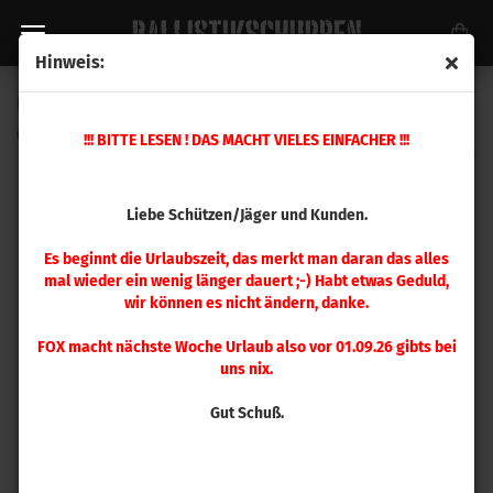
Hinweis:
Hornady Patronenlehre 7 mm Rem Magnum
(Art.Nr.:
380713
)
!!! BITTE LESEN ! DAS MACHT VIELES EINFACHER !!!
Liebe Schützen/Jäger und Kunden.
Es beginnt die Urlaubszeit, das merkt man daran das alles
mal wieder ein wenig länger dauert ;-) Habt etwas Geduld,
wir können es nicht ändern, danke.
FOX macht nächste Woche Urlaub also vor 01.09.26 gibts bei
uns nix.
Gut Schuß.