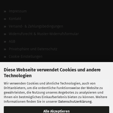
Impressum
Kontakt
Versand- & Zahlungsbedingungen
Widerrufsrecht & Muster-Widerrufsformular
AGB
Privatsphäre und Datenschutz
Cookie Einstellungen
Vertrag widerrufen
Diese Webseite verwendet Cookies und andere
Technologien
Wir verwenden Cookies und ähnliche Technologien, auch von
Drittanbietern, um die ordentliche Funktionsweise der Website zu
gewährleisten, die Nutzung unseres Angebotes zu analysieren und
Ihnen ein bestmögliches Einkaufserlebnis bieten zu können. Weitere
Informationen finden Sie in unserer
Datenschutzerklärung
.
Alle Akzeptieren