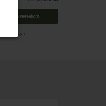
In den Warenkorb
nders günstiger?
N