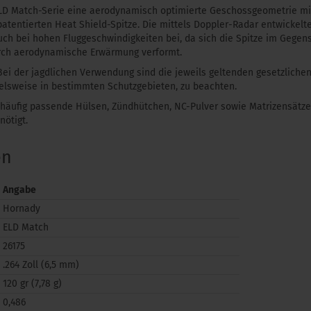
LD Match-Serie eine aerodynamisch optimierte Geschossgeometrie mi
atentierten Heat Shield-Spitze. Die mittels Doppler-Radar entwickel
auch bei hohen Fluggeschwindigkeiten bei, da sich die Spitze im Gege
urch aerodynamische Erwärmung verformt.
 Bei der jagdlichen Verwendung sind die jeweils geltenden gesetzliche
ielsweise in bestimmten Schutzgebieten, zu beachten.
häufig passende Hülsen, Zündhütchen, NC-Pulver sowie Matrizensätz
ötigt.
en
Angabe
Hornady
ELD Match
26175
.264 Zoll (6,5 mm)
120 gr (7,78 g)
0,486