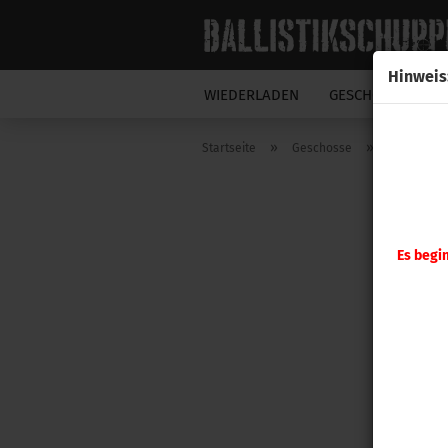
Hinweis
WIEDERLADEN
GESCHOSSE
N
»
»
Startseite
Geschosse
Hornady G
Es begi