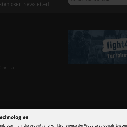
E-
tenlosen Newsletter!
Mail-
Addresse
formular
Technologien
nbietern, um die ordentliche Funktionsweise der Website zu gewährleisten