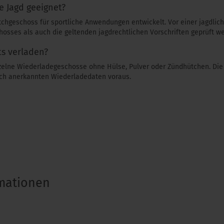
ie Jagd geeignet?
chgeschoss für sportliche Anwendungen entwickelt. Vor einer jagdlic
osses als auch die geltenden jagdrechtlichen Vorschriften geprüft w
ts verladen?
nzelne Wiederladegeschosse ohne Hülse, Pulver oder Zündhütchen. Die
ach anerkannten Wiederladedaten voraus.
rmationen