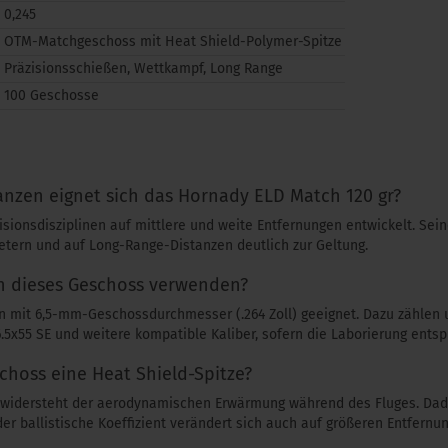
0,245
OTM-Matchgeschoss mit Heat Shield-Polymer-Spitze
Präzisionsschießen, Wettkampf, Long Range
100 Geschosse
anzen eignet sich das Hornady ELD Match 120 gr?
sionsdisziplinen auf mittlere und weite Entfernungen entwickelt. Se
tern und auf Long-Range-Distanzen deutlich zur Geltung.
n dieses Geschoss verwenden?
en mit 6,5-mm-Geschossdurchmesser (.264 Zoll) geeignet. Dazu zählen 
.5x55 SE und weitere kompatible Kaliber, sofern die Laborierung entsp
choss eine Heat Shield-Spitze?
e widersteht der aerodynamischen Erwärmung während des Fluges. Dadu
r ballistische Koeffizient verändert sich auch auf größeren Entfernu