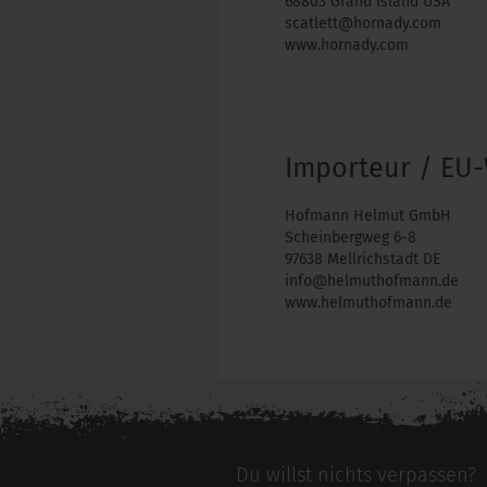
68803 Grand Island USA
scatlett@hornady.com
www.hornady.com
Importeur / EU-
Hofmann Helmut GmbH
Scheinbergweg 6-8
97638 Mellrichstadt DE
info@helmuthofmann.de
www.helmuthofmann.de
Du willst nichts verpassen?