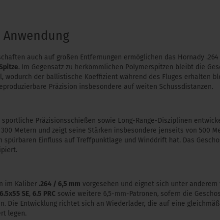
& Anwendung
nschaften auch auf großen Entfernungen ermöglichen das Hornady .264 
Spitze
. Im Gegensatz zu herkömmlichen Polymerspitzen bleibt die Ge
, wodurch der ballistische Koeffizient während des Fluges erhalten ble
eproduzierbare Präzision insbesondere auf weiten Schussdistanzen.
sportliche Präzisionsschießen sowie Long-Range-Disziplinen entwicke
 300 Metern und zeigt seine Stärken insbesondere jenseits von 500 Me
en spürbaren Einfluss auf Treffpunktlage und Winddrift hat. Das Gesch
piert.
n im Kaliber
.264 / 6,5 mm
vorgesehen und eignet sich unter anderem 
6.5x55 SE
,
6.5 PRC
sowie weitere 6,5-mm-Patronen, sofern die Geschos
n. Die Entwicklung richtet sich an Wiederlader, die auf eine gleichmäß
rt legen.