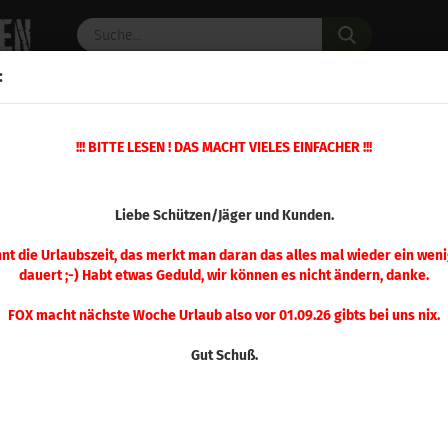
Suche...
:
C PULVER
WAFFENZUBEHÖR
ERSATZTEILE
OPTIK
»
!!! BITTE LESEN ! DAS MACHT VIELES EINFACHER !!!
eschosse
Hornady .264 ELD Match 120 gr 100 Stück
(Art.Nr.
Liebe Schützen/Jäger und Kunden.
Hor
Mat
nnt die Urlaubszeit, das merkt man daran das alles mal wieder ein weni
dauert ;-) Habt etwas Geduld, wir können es nicht ändern, danke.
Stü
FOX macht nächste Woche Urlaub also vor 01.09.26 gibts bei uns nix.
Gut Schuß.