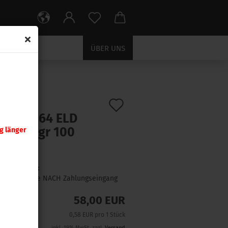
ÜBER UNS
Auf
:
26175
)
nady .264 ELD
den
ch 120 gr 100
g länger
Merkzettel
ck
Lieferzeit:
1 Woche NACH Zahlungseingang
58,00 EUR
0,58 EUR pro 1 Stück
inkl. 19% MwSt. zzgl.
Versand