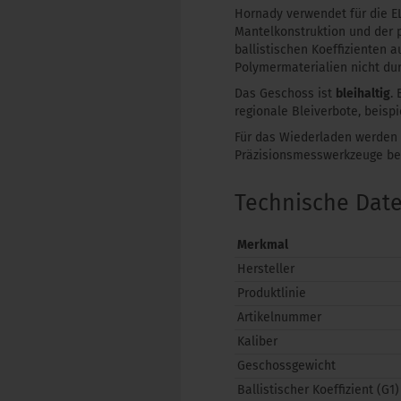
Hornady verwendet für die E
Mantelkonstruktion und der p
ballistischen Koeffizienten 
Polymermaterialien nicht d
Das Geschoss ist
bleihaltig
.
regionale Bleiverbote, beisp
Für das Wiederladen werden 
Präzisionsmesswerkzeuge ben
Technische Dat
Merkmal
Hersteller
Produktlinie
Artikelnummer
Kaliber
Geschossgewicht
Ballistischer Koeffizient (G1)