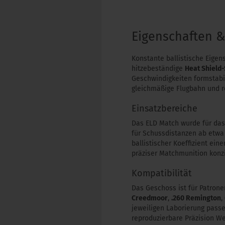
Eigenschaften 
Konstante ballistische Eige
hitzebeständige
Heat Shield-
Geschwindigkeiten formstabil
gleichmäßige Flugbahn und r
Einsatzbereiche
Das ELD Match wurde für das 
für Schussdistanzen ab etwa
ballistischer Koeffizient ein
präziser Matchmunition konzi
Kompatibilität
Das Geschoss ist für Patrone
Creedmoor
,
.260 Remington
,
jeweiligen Laborierung passe
reproduzierbare Präzision We