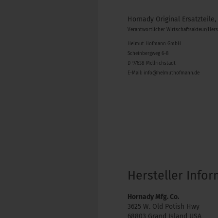
Hornady Original Ersatzteile,
Verantwortlicher Wirtschaftsakteur/Her
Helmut Hofmann GmbH
Scheinbergweg 6-8
D-97638 Mellrichstadt
E-Mail: info@helmuthofmann.de
Hersteller Info
Hornady Mfg. Co.
3625 W. Old Potish Hwy
68803 Grand Island USA