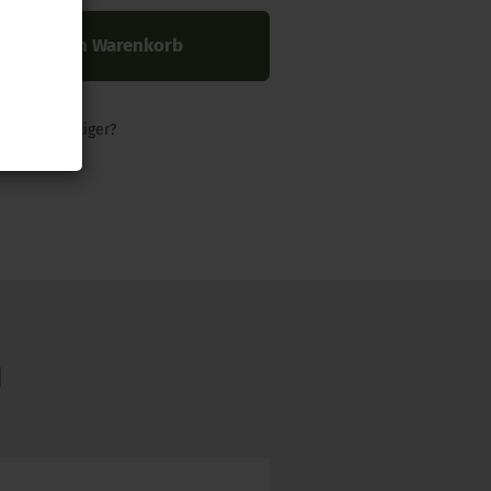
In den Warenkorb
nders günstiger?
N