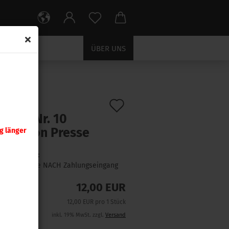
ÜBER UNS
Auf
:
398359
)
tzteil Nr. 10
den
rstation Presse
g länger
Merkzettel
Lieferzeit:
1 Woche NACH Zahlungseingang
12,00 EUR
12,00 EUR pro 1 Stück
inkl. 19% MwSt. zzgl.
Versand