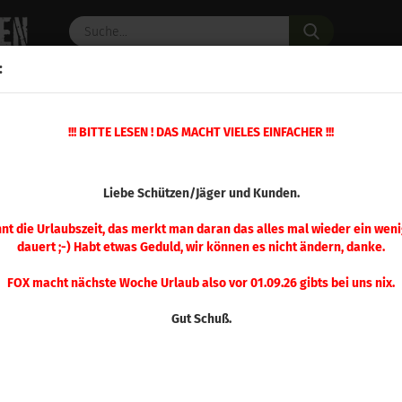
Suche...
:
C PULVER
WAFFENZUBEHÖR
ERSATZTEILE
OPTIK
»
!!! BITTE LESEN ! DAS MACHT VIELES EINFACHER !!!
»
Mehrstation Presse
Ersatzteil Nr. 10 Mehrstation Presse
(Art.Nr.
Liebe Schützen/Jäger und Kunden.
Ersa
Meh
nnt die Urlaubszeit, das merkt man daran das alles mal wieder ein weni
dauert ;-) Habt etwas Geduld, wir können es nicht ändern, danke.
FOX macht nächste Woche Urlaub also vor 01.09.26 gibts bei uns nix.
Gut Schuß.