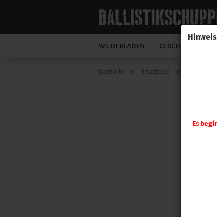
Hinweis
WIEDERLADEN
GESCHOSSE
N
»
»
Startseite
Ersatzteile
Hornady
Es begi