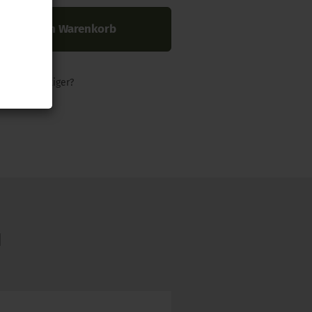
In den Warenkorb
nders günstiger?
N