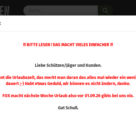
Suche...
:
C PULVER
WAFFENZUBEHÖR
ERSATZTEILE
OPTIK
»
!!! BITTE LESEN ! DAS MACHT VIELES EINFACHER !!!
»
Hülsenzuführung
Ersatzteil Nr. 15 Hülsenzuführung
(Art.Nr.
Liebe Schützen/Jäger und Kunden.
Ersa
Hül
nnt die Urlaubszeit, das merkt man daran das alles mal wieder ein weni
dauert ;-) Habt etwas Geduld, wir können es nicht ändern, danke.
FOX macht nächste Woche Urlaub also vor 01.09.26 gibts bei uns nix.
Gut Schuß.