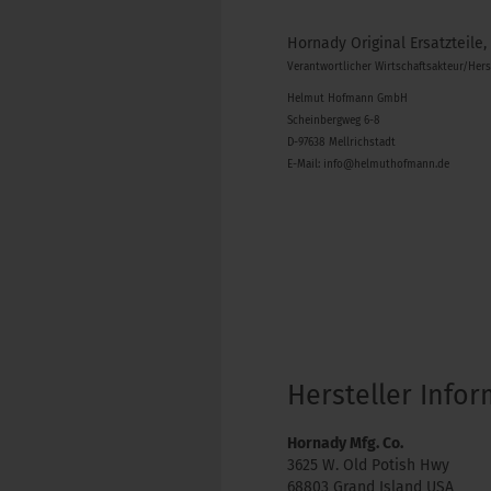
Hornady Original Ersatzteile,
Verantwortlicher Wirtschaftsakteur/Her
Helmut Hofmann GmbH
Scheinbergweg 6-8
D-97638 Mellrichstadt
E-Mail: info@helmuthofmann.de
Hersteller Info
Hornady Mfg. Co.
3625 W. Old Potish Hwy
68803 Grand Island USA