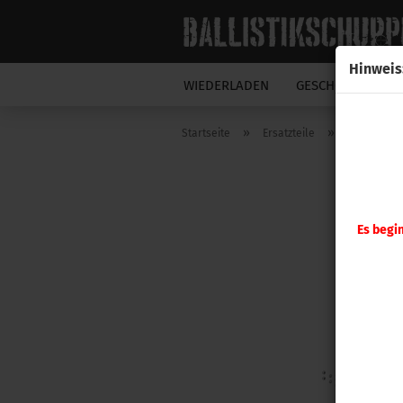
Hinweis
WIEDERLADEN
GESCHOSSE
N
»
»
Startseite
Ersatzteile
Hornady
Es begi