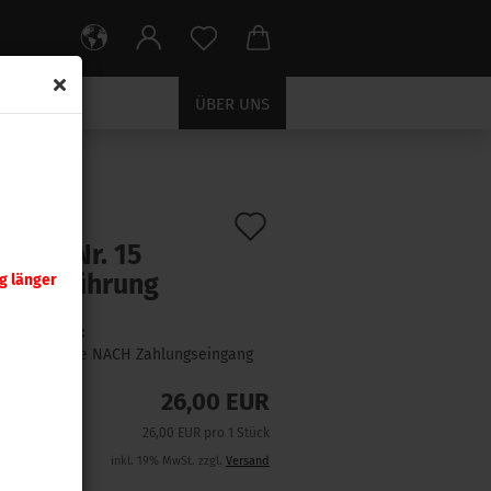
ÜBER UNS
Auf
:
398303
)
tzteil Nr. 15
den
senzuführung
g länger
Merkzettel
Lieferzeit:
1 Woche NACH Zahlungseingang
26,00 EUR
26,00 EUR pro 1 Stück
inkl. 19% MwSt. zzgl.
Versand