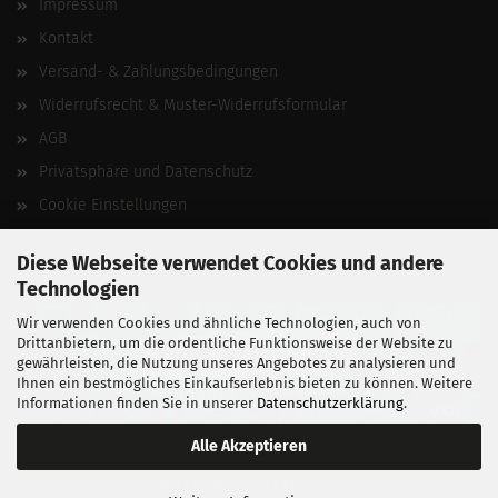
Impressum
Kontakt
Versand- & Zahlungsbedingungen
Widerrufsrecht & Muster-Widerrufsformular
AGB
Privatsphäre und Datenschutz
Cookie Einstellungen
Vertrag widerrufen
Diese Webseite verwendet Cookies und andere
Technologien
Wir verwenden Cookies und ähnliche Technologien, auch von
Drittanbietern, um die ordentliche Funktionsweise der Website zu
gewährleisten, die Nutzung unseres Angebotes zu analysieren und
Ihnen ein bestmögliches Einkaufserlebnis bieten zu können. Weitere
Informationen finden Sie in unserer
Datenschutzerklärung
.
Alle Akzeptieren
BALLISTIKSCHUPPEN 2026.