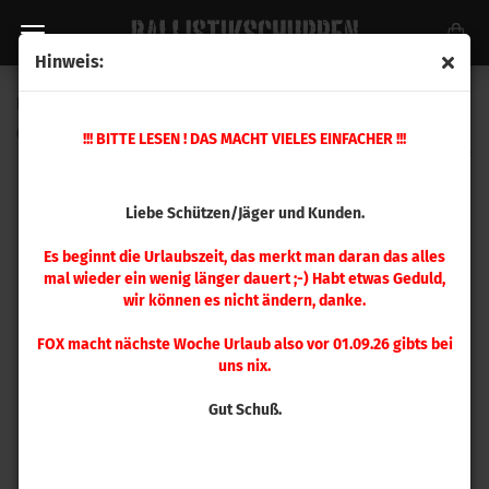
Hinweis:
Ersatzteil Nr. 15 Mehrstation Presse
(Art.Nr.:
392218
)
!!! BITTE LESEN ! DAS MACHT VIELES EINFACHER !!!
Liebe Schützen/Jäger und Kunden.
Es beginnt die Urlaubszeit, das merkt man daran das alles
mal wieder ein wenig länger dauert ;-) Habt etwas Geduld,
wir können es nicht ändern, danke.
FOX macht nächste Woche Urlaub also vor 01.09.26 gibts bei
uns nix.
Gut Schuß.