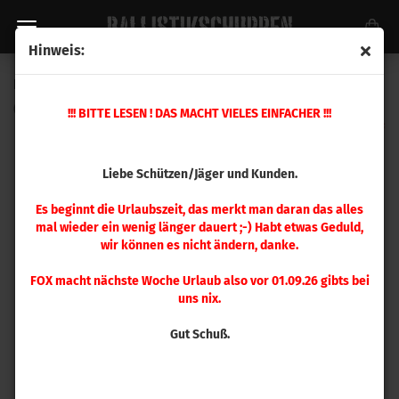
Hinweis:
Ersatzteil Nr. 17 Mehrstation Presse
(Art.Nr.:
392363
)
!!! BITTE LESEN ! DAS MACHT VIELES EINFACHER !!!
Liebe Schützen/Jäger und Kunden.
Es beginnt die Urlaubszeit, das merkt man daran das alles
mal wieder ein wenig länger dauert ;-) Habt etwas Geduld,
wir können es nicht ändern, danke.
FOX macht nächste Woche Urlaub also vor 01.09.26 gibts bei
uns nix.
Gut Schuß.