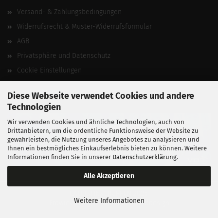
Versand- & Zahlungsbedingungen
Widerrufsrecht & Muster-Widerrufsformular
AGB
Privatsphäre und Datenschutz
Cookie Einstellungen
Vertrag widerrufen
Diese Webseite verwendet Cookies und andere
Technologien
Wir verwenden Cookies und ähnliche Technologien, auch von
Drittanbietern, um die ordentliche Funktionsweise der Website zu
gewährleisten, die Nutzung unseres Angebotes zu analysieren und
Ihnen ein bestmögliches Einkaufserlebnis bieten zu können. Weitere
Informationen finden Sie in unserer
Datenschutzerklärung
.
Alle Akzeptieren
BALLISTIKSCHUPPEN 2026.
Weitere Informationen
Entwickelt von
fabian heinz webdesign