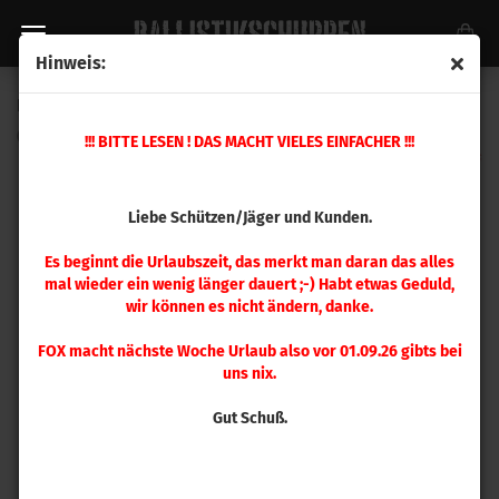
Hinweis:
Ersatzteil Nr. 21 Iron Presse
(Art.Nr.:
390034
)
!!! BITTE LESEN ! DAS MACHT VIELES EINFACHER !!!
Liebe Schützen/Jäger und Kunden.
Es beginnt die Urlaubszeit, das merkt man daran das alles
mal wieder ein wenig länger dauert ;-) Habt etwas Geduld,
wir können es nicht ändern, danke.
FOX macht nächste Woche Urlaub also vor 01.09.26 gibts bei
uns nix.
Gut Schuß.