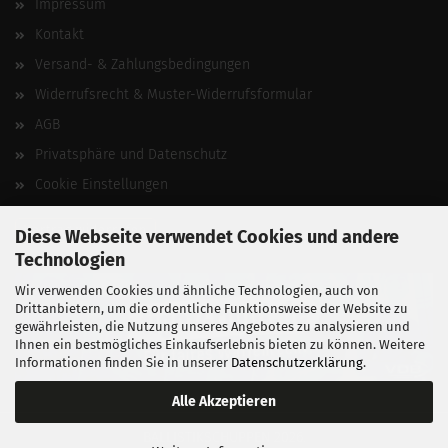
Impressum
Kontakt
Versand- & Zahlungsbedingungen
Widerrufsrecht & Muster-Widerrufsformular
AGB
Privatsphäre und Datenschutz
Cookie Einstellungen
Vertrag widerrufen
Diese Webseite verwendet Cookies und andere
Technologien
Wir verwenden Cookies und ähnliche Technologien, auch von
Drittanbietern, um die ordentliche Funktionsweise der Website zu
gewährleisten, die Nutzung unseres Angebotes zu analysieren und
Ihnen ein bestmögliches Einkaufserlebnis bieten zu können. Weitere
Informationen finden Sie in unserer
Datenschutzerklärung
.
Alle Akzeptieren
BALLISTIKSCHUPPEN 2026.