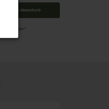
In den Warenkorb
nders günstiger?
N