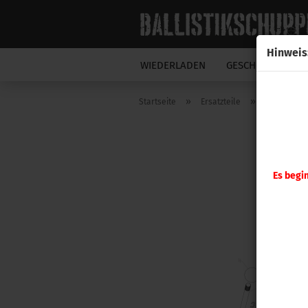
Hinweis
WIEDERLADEN
GESCHOSSE
N
»
»
Startseite
Ersatzteile
Hornady
Es begi