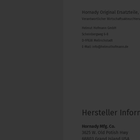
Hornady Original Ersatzteile,
Verantwortlicher Wirtschaftsakteur/Her
Helmut Hofmann GmbH
Scheinbergweg 6-8
D-97638 Mellrichstadt
E-Mail: info@helmuthofmann.de
Hersteller Info
Hornady Mfg. Co.
3625 W. Old Potish Hwy
68803 Grand Island USA