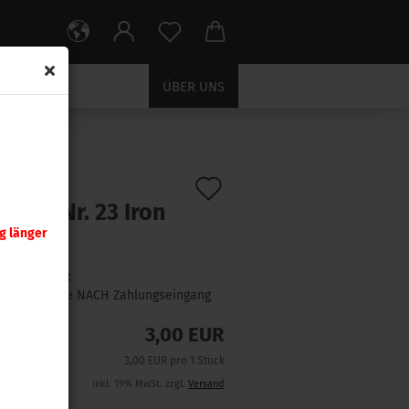
ÜBER UNS
Auf
:
390007
)
tzteil Nr. 23 Iron
den
sse
g länger
Merkzettel
Lieferzeit:
1 Woche NACH Zahlungseingang
3,00 EUR
3,00 EUR pro 1 Stück
inkl. 19% MwSt. zzgl.
Versand