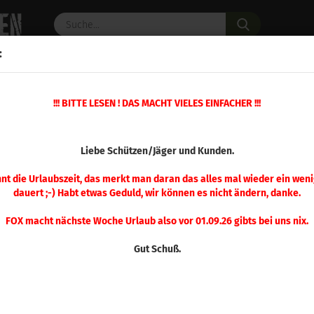
Suche...
:
C PULVER
WAFFENZUBEHÖR
ERSATZTEILE
OPTIK
»
!!! BITTE LESEN ! DAS MACHT VIELES EINFACHER !!!
»
Iron Presse
Ersatzteil Nr. 23 Iron Presse
(Art.Nr.
Liebe Schützen/Jäger und Kunden.
Ersa
Pre
nnt die Urlaubszeit, das merkt man daran das alles mal wieder ein weni
dauert ;-) Habt etwas Geduld, wir können es nicht ändern, danke.
FOX macht nächste Woche Urlaub also vor 01.09.26 gibts bei uns nix.
Gut Schuß.