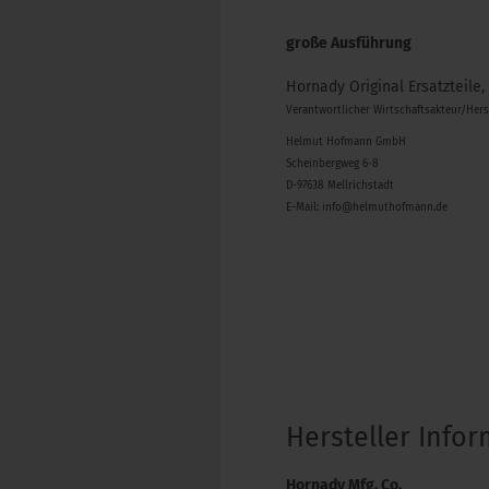
große Ausführung
Hornady Original Ersatzteile,
Verantwortlicher Wirtschaftsakteur/Her
Helmut Hofmann GmbH
Scheinbergweg 6-8
D-97638 Mellrichstadt
E-Mail: info@helmuthofmann.de
Hersteller Info
Hornady Mfg. Co.