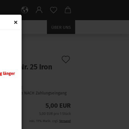
ÜBER UNS
Auf
:
390006
)
tzteil Nr. 25 Iron
den
sse
g länger
Merkzettel
Lieferzeit:
1 Woche NACH Zahlungseingang
5,00 EUR
5,00 EUR pro 1 Stück
inkl. 19% MwSt. zzgl.
Versand