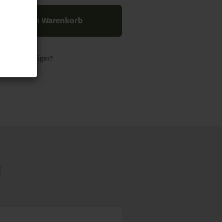
In den Warenkorb
nders günstiger?
N