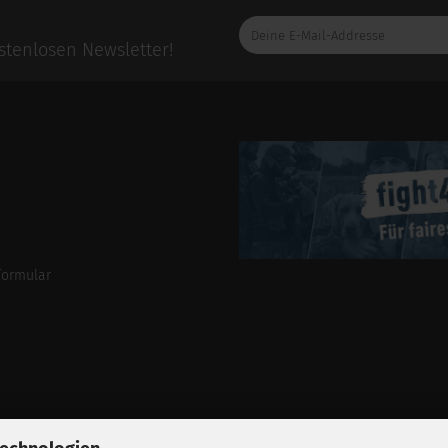
Deine
E-
tenlosen Newsletter!
Mail-
Addresse
formular