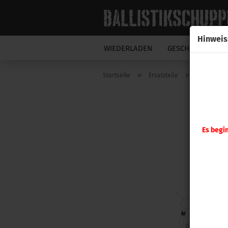
Hinweis
WIEDERLADEN
GESCHOSSE
N
»
»
Startseite
Ersatzteile
Hornady
Es begi