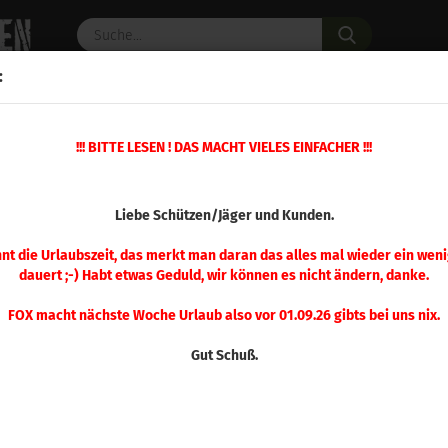
Suche...
:
C PULVER
WAFFENZUBEHÖR
ERSATZTEILE
OPTIK
»
!!! BITTE LESEN ! DAS MACHT VIELES EINFACHER !!!
»
Iron Presse
Ersatzteil Nr. 25 Iron Presse
(Art.Nr.
Liebe Schützen/Jäger und Kunden.
Ersa
Pre
nnt die Urlaubszeit, das merkt man daran das alles mal wieder ein weni
dauert ;-) Habt etwas Geduld, wir können es nicht ändern, danke.
FOX macht nächste Woche Urlaub also vor 01.09.26 gibts bei uns nix.
Gut Schuß.