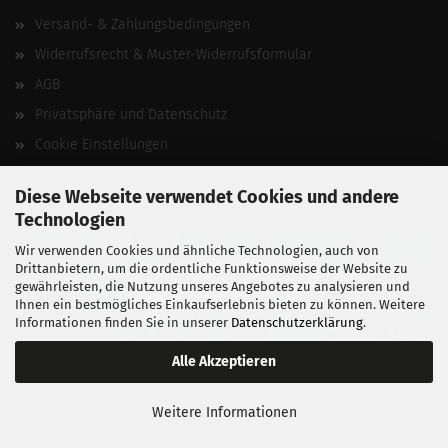
Versand- & Zahlungsbedingungen
Widerrufsrecht & Muster-Widerrufsformular
AGB
Privatsphäre und Datenschutz
Cookie Einstellungen
Vertrag widerrufen
Diese Webseite verwendet Cookies und andere
Technologien
Wir verwenden Cookies und ähnliche Technologien, auch von
Drittanbietern, um die ordentliche Funktionsweise der Website zu
gewährleisten, die Nutzung unseres Angebotes zu analysieren und
Ihnen ein bestmögliches Einkaufserlebnis bieten zu können. Weitere
Informationen finden Sie in unserer
Datenschutzerklärung
.
Alle Akzeptieren
BALLISTIKSCHUPPEN 2026.
Weitere Informationen
Entwickelt von
fabian heinz webdesign