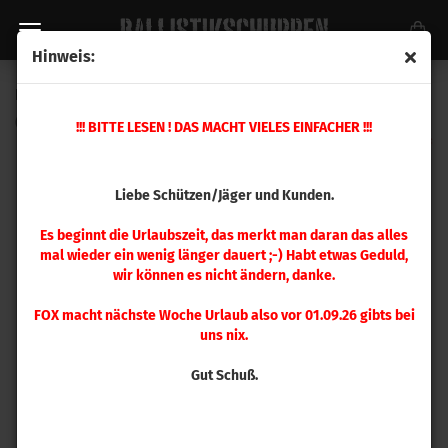
Hinweis:
Ersatzteil Nr. 30 Hülsenzuführung
(Art.Nr.:
398363
)
!!! BITTE LESEN ! DAS MACHT VIELES EINFACHER !!!
Liebe Schützen/Jäger und Kunden.
Es beginnt die Urlaubszeit, das merkt man daran das alles
mal wieder ein wenig länger dauert ;-) Habt etwas Geduld,
wir können es nicht ändern, danke.
FOX macht nächste Woche Urlaub also vor 01.09.26 gibts bei
uns nix.
Gut Schuß.