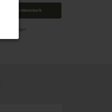
In den Warenkorb
nders günstiger?
N