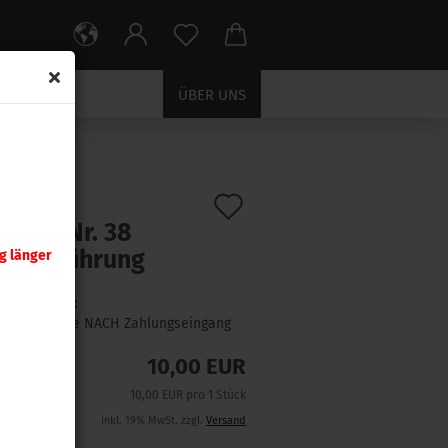
ÜBER UNS
Auf
:
398291
)
tzteil Nr. 38
den
senzuführung
g länger
Merkzettel
Lieferzeit:
1 Woche NACH Zahlungseingang
10,00 EUR
10,00 EUR pro 1 Stück
inkl. 19% MwSt. zzgl.
Versand