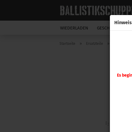
Hinweis
WIEDERLADEN
GESCHOSSE
N
»
»
Startseite
Ersatzteile
Hornady
Es begi