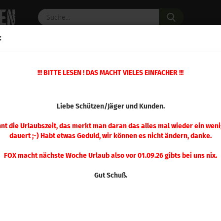
Suche...
:
C PULVER
WAFFENZUBEHÖR
ERSATZTEILE
OPTIK
»
!!! BITTE LESEN ! DAS MACHT VIELES EINFACHER !!!
»
Hülsenzuführung
Ersatzteil Nr. 38 Hülsenzuführung
(Art.Nr.
Liebe Schützen/Jäger und Kunden.
Ersa
Hül
nnt die Urlaubszeit, das merkt man daran das alles mal wieder ein weni
dauert ;-) Habt etwas Geduld, wir können es nicht ändern, danke.
FOX macht nächste Woche Urlaub also vor 01.09.26 gibts bei uns nix.
Gut Schuß.