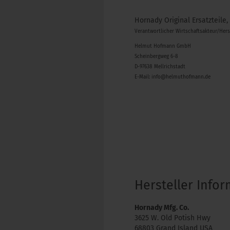
Hornady Original Ersatzteile,
Verantwortlicher Wirtschaftsakteur/Her
Helmut Hofmann GmbH
Scheinbergweg 6-8
D-97638 Mellrichstadt
E-Mail: info@helmuthofmann.de
Hersteller Info
Hornady Mfg. Co.
3625 W. Old Potish Hwy
68803 Grand Island USA