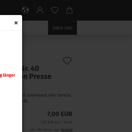
ÜBER UNS
Auf
:
392340
)
tzteil Nr. 40
den
rstation Presse
g länger
Merkzettel
Lieferzeit:
Lieferzeit unbekannt aber bereits
nachbestellt
7,00 EUR
7,00 EUR pro 1 Stück
inkl. 19% MwSt. zzgl.
Versand