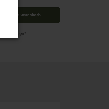
In den Warenkorb
nders günstiger?
N