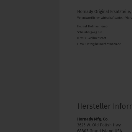
Hornady Original Ersatzteile,
Verantwortlicher Wirtschaftsakteur/Her
Helmut Hofmann GmbH
Scheinbergweg 6-8
D-97638 Mellrichstadt
E-Mail: info@helmuthofmann.de
Hersteller Info
Hornady Mfg. Co.
3625 W. Old Potish Hwy
68803 Grand Island USA