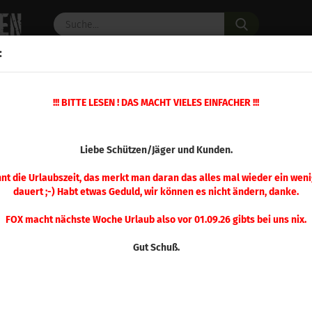
Suche...
:
C PULVER
WAFFENZUBEHÖR
ERSATZTEILE
OPTIK
»
!!! BITTE LESEN ! DAS MACHT VIELES EINFACHER !!!
»
Mehrstation Presse
Ersatzteil Nr. 40 Mehrstation Presse
(Art.Nr.
Liebe Schützen/Jäger und Kunden.
Ersa
Meh
nnt die Urlaubszeit, das merkt man daran das alles mal wieder ein weni
dauert ;-) Habt etwas Geduld, wir können es nicht ändern, danke.
FOX macht nächste Woche Urlaub also vor 01.09.26 gibts bei uns nix.
Gut Schuß.