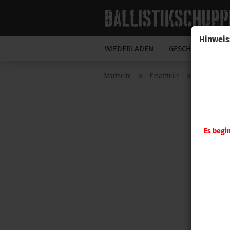
Hinweis
WIEDERLADEN
GESCHOSSE
N
»
»
Startseite
Ersatzteile
Hornady
Es begi