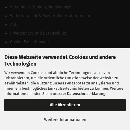
Versand- & Zahlungsbedingungen
Widerrufsrecht & Muster-Widerrufsformular
AGB
Privatsphäre und Datenschutz
Cookie Einstellungen
Vertrag widerrufen
Diese Webseite verwendet Cookies und andere
Technologien
Wir verwenden Cookies und ähnliche Technologien, auch von
Drittanbietern, um die ordentliche Funktionsweise der Website zu
gewährleisten, die Nutzung unseres Angebotes zu analysieren und
Ihnen ein bestmögliches Einkaufserlebnis bieten zu können. Weitere
Informationen finden Sie in unserer
Datenschutzerklärung
.
Alle Akzeptieren
BALLISTIKSCHUPPEN 2026.
Weitere Informationen
Entwickelt von
fabian heinz webdesign