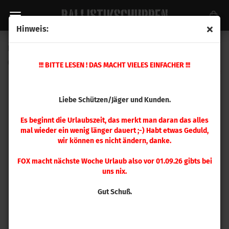
Hinweis:
Ersatzteil Nr. 6 Pulverfüllervorrichtung
(Art.Nr.:
398735
)
!!! BITTE LESEN ! DAS MACHT VIELES EINFACHER !!!
Liebe Schützen/Jäger und Kunden.
Es beginnt die Urlaubszeit, das merkt man daran das alles
mal wieder ein wenig länger dauert ;-) Habt etwas Geduld,
wir können es nicht ändern, danke.
FOX macht nächste Woche Urlaub also vor 01.09.26 gibts bei
uns nix.
Gut Schuß.