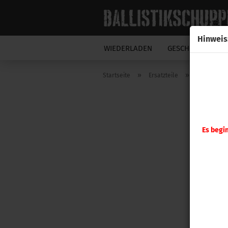
Hinweis
WIEDERLADEN
GESCHOSSE
N
»
»
Startseite
Ersatzteile
Hornady
Es begi