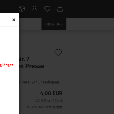
ÜBER UNS
Auf
:
392220
)
tzteil Nr. 7
den
rstation Presse
g länger
Merkzettel
Lieferzeit:
1 Woche NACH Zahlungseingang
4,00 EUR
4,00 EUR pro 1 Stück
inkl. 19% MwSt. zzgl.
Versand