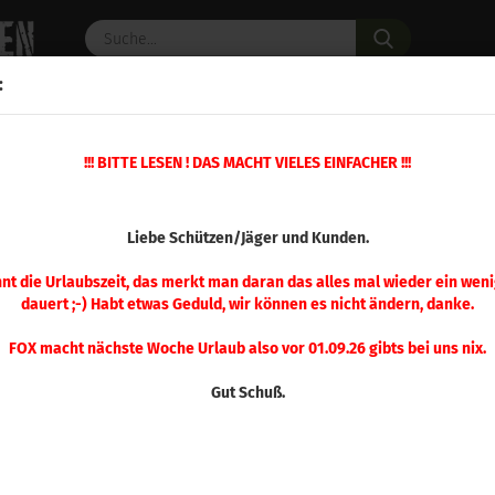
Suche...
:
C PULVER
WAFFENZUBEHÖR
ERSATZTEILE
OPTIK
»
!!! BITTE LESEN ! DAS MACHT VIELES EINFACHER !!!
»
Mehrstation Presse
Ersatzteil Nr. 7 Mehrstation Presse
(Art.Nr.
Liebe Schützen/Jäger und Kunden.
Ersa
Meh
nnt die Urlaubszeit, das merkt man daran das alles mal wieder ein weni
dauert ;-) Habt etwas Geduld, wir können es nicht ändern, danke.
FOX macht nächste Woche Urlaub also vor 01.09.26 gibts bei uns nix.
Gut Schuß.