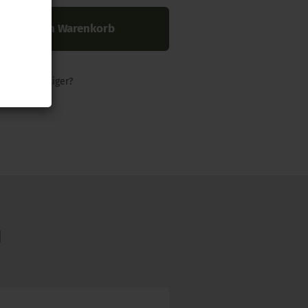
In den Warenkorb
nders günstiger?
N