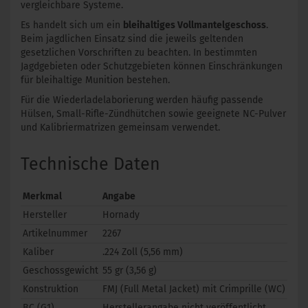
vergleichbare Systeme.
Es handelt sich um ein
bleihaltiges Vollmantelgeschoss
.
Beim jagdlichen Einsatz sind die jeweils geltenden
gesetzlichen Vorschriften zu beachten. In bestimmten
Jagdgebieten oder Schutzgebieten können Einschränkungen
für bleihaltige Munition bestehen.
Für die Wiederladelaborierung werden häufig passende
Hülsen, Small-Rifle-Zündhütchen sowie geeignete NC-Pulver
und Kalibriermatrizen gemeinsam verwendet.
Technische Daten
Merkmal
Angabe
Hersteller
Hornady
Artikelnummer
2267
Kaliber
.224 Zoll (5,56 mm)
Geschossgewicht
55 gr (3,56 g)
Konstruktion
FMJ (Full Metal Jacket) mit Crimprille (WC)
BC (G1)
Herstellerangabe nicht veröffentlicht