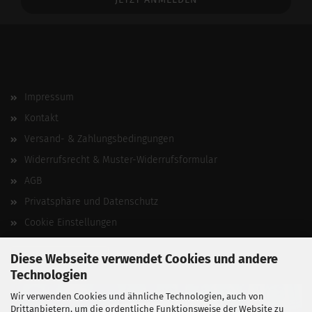
Impressum
Kontakt
Versand- & Zahlungsbedingungen
Widerrufsrecht & Muster-Widerrufsformular
AGB
Privatsphäre und Datenschutz
Cookie Einstellungen
Vertrag widerrufen
Diese Webseite verwendet Cookies und andere
Technologien
Wir verwenden Cookies und ähnliche Technologien, auch von
Drittanbietern, um die ordentliche Funktionsweise der Website zu