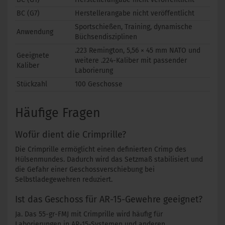
BC (G7)
Herstellerangabe nicht veröffentlicht
Sportschießen, Training, dynamische
Anwendung
Büchsendisziplinen
.223 Remington, 5,56 × 45 mm NATO und
Geeignete
weitere .224-Kaliber mit passender
Kaliber
Laborierung
Stückzahl
100 Geschosse
Häufige Fragen
Wofür dient die Crimprille?
Die Crimprille ermöglicht einen definierten Crimp des
Hülsenmundes. Dadurch wird das Setzmaß stabilisiert und
die Gefahr einer Geschossverschiebung bei
Selbstladegewehren reduziert.
Ist das Geschoss für AR-15-Gewehre geeignet?
Ja. Das 55-gr-FMJ mit Crimprille wird häufig für
Laborierungen in AR-15-Systemen und anderen