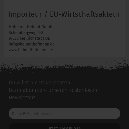
Importeur / EU-Wirtschaftsakteur
Hofmann Helmut GmbH
Scheinbergweg 6-8
97638 Mellrichstadt DE
info@helmuthofmann.de
www.helmuthofmann.de
Du willst nichts verpassen?
Dann abonniere unseren kostenlosen
Newsletter!
Deine
E-
Mail-
Addresse