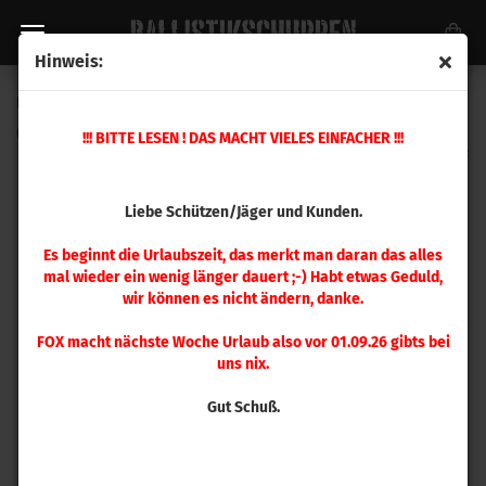
Hinweis:
Hornady .224 FMJ 55 gr WC 100 Stück
(Art.Nr.:
2267
)
!!! BITTE LESEN ! DAS MACHT VIELES EINFACHER !!!
Liebe Schützen/Jäger und Kunden.
Es beginnt die Urlaubszeit, das merkt man daran das alles
mal wieder ein wenig länger dauert ;-) Habt etwas Geduld,
wir können es nicht ändern, danke.
FOX macht nächste Woche Urlaub also vor 01.09.26 gibts bei
uns nix.
Gut Schuß.