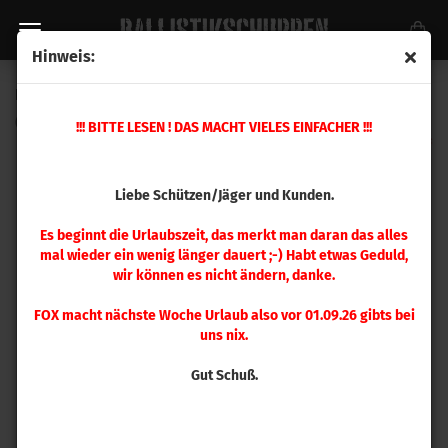
Hinweis:
Hornady Setzstempel FTX .308 / 160gr (30-30 Win)
(Art.Nr.:
397115
)
!!! BITTE LESEN ! DAS MACHT VIELES EINFACHER !!!
Liebe Schützen/Jäger und Kunden.
Es beginnt die Urlaubszeit, das merkt man daran das alles
mal wieder ein wenig länger dauert ;-) Habt etwas Geduld,
wir können es nicht ändern, danke.
FOX macht nächste Woche Urlaub also vor 01.09.26 gibts bei
uns nix.
Gut Schuß.