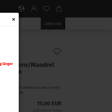
ÜBER UNS
 mm
Auf
:
391908
)
nady
den
rungsdorn/Mandrel
g länger
Merkzettel
/ 4,5 mm
Lieferzeit:
Lieferzeit unbekannt aber bereits
nachbestellt
15,00 EUR
15,00 EUR pro 1 Stück