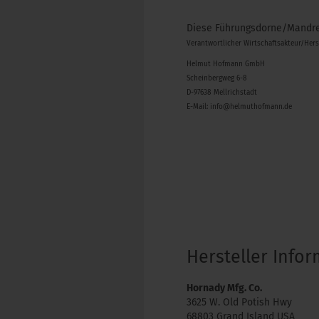
Diese Führungsdorne/Mandrel
Verantwortlicher Wirtschaftsakteur/Her
Helmut Hofmann GmbH
Scheinbergweg 6-8
D-97638 Mellrichstadt
E-Mail: info@helmuthofmann.de
Hersteller Info
Hornady Mfg. Co.
3625 W. Old Potish Hwy
68803 Grand Island USA