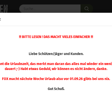
Suche...
:
C PULVER
WAFFENZUBEHÖR
ERSATZTEILE
OPTIK
»
!!! BITTE LESEN ! DAS MACHT VIELES EINFACHER !!!
»
Führungsdorne / Mandrels
Hornady Führungsdorn/Mandrel .17 / 4,5
(Art.Nr.
Liebe Schützen/Jäger und Kunden.
Hor
Füh
nnt die Urlaubszeit, das merkt man daran das alles mal wieder ein weni
dauert ;-) Habt etwas Geduld, wir können es nicht ändern, danke.
.17 
FOX macht nächste Woche Urlaub also vor 01.09.26 gibts bei uns nix.
Gut Schuß.