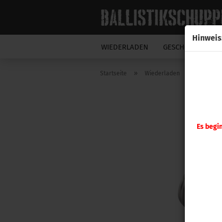
Hinweis
WIEDERLADEN
GESCHOSSE
N
»
»
Startseite
Wiederladen
Hornady
Es begi