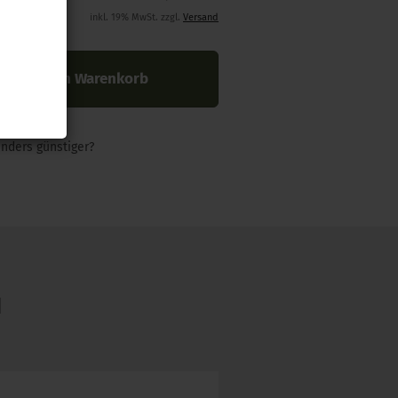
inkl. 19% MwSt. zzgl.
Versand
In den Warenkorb
nders günstiger?
N