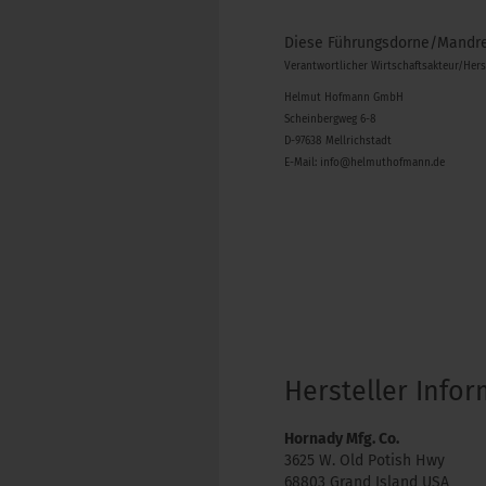
Diese Führungsdorne/Mandrel
Verantwortlicher Wirtschaftsakteur/Her
Helmut Hofmann GmbH
Scheinbergweg 6-8
D-97638 Mellrichstadt
E-Mail: info@helmuthofmann.de
Hersteller Info
Hornady Mfg. Co.
3625 W. Old Potish Hwy
68803 Grand Island USA