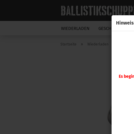
Hinweis
WIEDERLADEN
GESCHOSSE
N
»
»
Startseite
Wiederladen
Hornady
Es begi