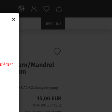
ÜBER UNS
5 mm
Auf
:
391915
)
nady
den
rungsdorn/Mandrel
g länger
Merkzettel
/ 6,35 mm
Lieferzeit:
1 Woche NACH Zahlungseingang
15,00 EUR
15,00 EUR pro 1 Stück
inkl. 19% MwSt. zzgl.
Versand