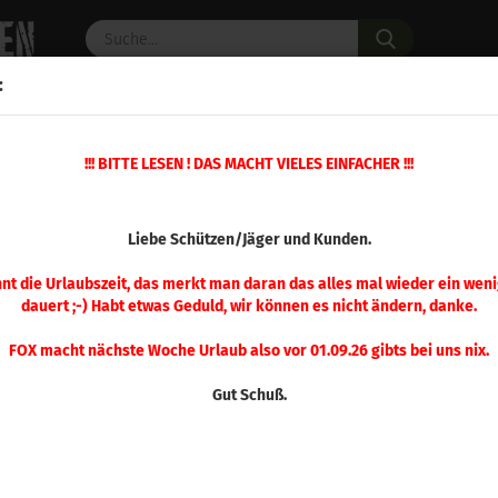
Suche...
:
C PULVER
WAFFENZUBEHÖR
ERSATZTEILE
OPTIK
»
!!! BITTE LESEN ! DAS MACHT VIELES EINFACHER !!!
»
Führungsdorne / Mandrels
Hornady Führungsdorn/Mandrel .25 / 6,3
(Art.Nr.
Liebe Schützen/Jäger und Kunden.
Hor
Füh
nnt die Urlaubszeit, das merkt man daran das alles mal wieder ein weni
dauert ;-) Habt etwas Geduld, wir können es nicht ändern, danke.
.25 
FOX macht nächste Woche Urlaub also vor 01.09.26 gibts bei uns nix.
Gut Schuß.