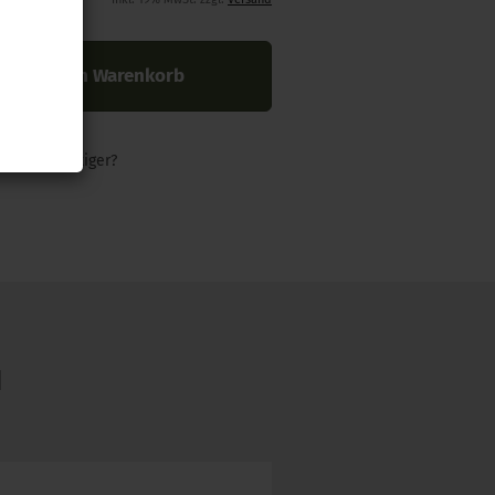
In den Warenkorb
nders günstiger?
N