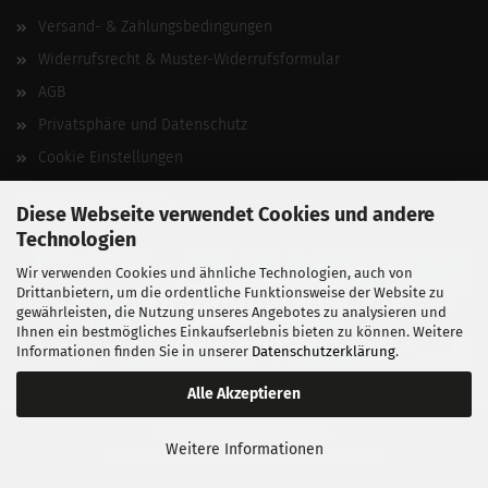
Versand- & Zahlungsbedingungen
Widerrufsrecht & Muster-Widerrufsformular
AGB
Privatsphäre und Datenschutz
Cookie Einstellungen
Vertrag widerrufen
Diese Webseite verwendet Cookies und andere
Technologien
Wir verwenden Cookies und ähnliche Technologien, auch von
Drittanbietern, um die ordentliche Funktionsweise der Website zu
gewährleisten, die Nutzung unseres Angebotes zu analysieren und
Ihnen ein bestmögliches Einkaufserlebnis bieten zu können. Weitere
Informationen finden Sie in unserer
Datenschutzerklärung
.
Alle Akzeptieren
BALLISTIKSCHUPPEN 2026.
Weitere Informationen
Entwickelt von
fabian heinz webdesign