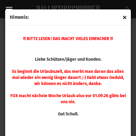
Hinweis:
Hornady Führungsdorn .375 / 9,5 mm
(Art.Nr.:
390958
)
!!! BITTE LESEN ! DAS MACHT VIELES EINFACHER !!!
Liebe Schützen/Jäger und Kunden.
Es beginnt die Urlaubszeit, das merkt man daran das alles
mal wieder ein wenig länger dauert ;-) Habt etwas Geduld,
wir können es nicht ändern, danke.
FOX macht nächste Woche Urlaub also vor 01.09.26 gibts bei
uns nix.
Gut Schuß.