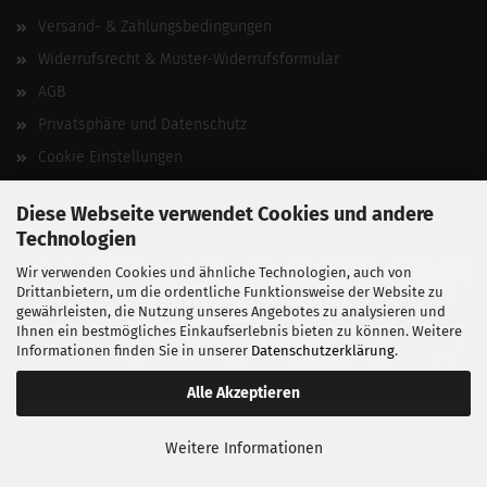
Versand- & Zahlungsbedingungen
Widerrufsrecht & Muster-Widerrufsformular
AGB
Privatsphäre und Datenschutz
Cookie Einstellungen
Vertrag widerrufen
Diese Webseite verwendet Cookies und andere
Technologien
Wir verwenden Cookies und ähnliche Technologien, auch von
Drittanbietern, um die ordentliche Funktionsweise der Website zu
gewährleisten, die Nutzung unseres Angebotes zu analysieren und
Ihnen ein bestmögliches Einkaufserlebnis bieten zu können. Weitere
Informationen finden Sie in unserer
Datenschutzerklärung
.
Alle Akzeptieren
BALLISTIKSCHUPPEN 2026.
Weitere Informationen
Entwickelt von
fabian heinz webdesign