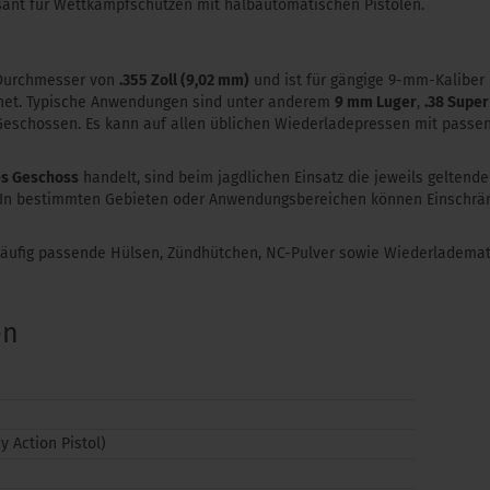
ant für Wettkampfschützen mit halbautomatischen Pistolen.
 Durchmesser von
.355 Zoll (9,02 mm)
und ist für gängige 9-mm-Kalibe
et. Typische Anwendungen sind unter anderem
9 mm Luger
,
.38 Super
-Geschossen. Es kann auf allen üblichen Wiederladepressen mit passe
es Geschoss
handelt, sind beim jagdlichen Einsatz die jeweils geltend
In bestimmten Gebieten oder Anwendungsbereichen können Einschränk
häufig passende Hülsen, Zündhütchen, NC-Pulver sowie Wiederlademat
en
 Action Pistol)