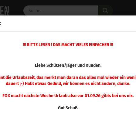
Suche...
:
C PULVER
WAFFENZUBEHÖR
ERSATZTEILE
OPTIK
»
!!! BITTE LESEN ! DAS MACHT VIELES EINFACHER !!!
eschosse
Hornady .355 HAP 115 gr 500 Stück
(Art.Nr.
Liebe Schützen/Jäger und Kunden.
Hor
115 
nnt die Urlaubszeit, das merkt man daran das alles mal wieder ein weni
dauert ;-) Habt etwas Geduld, wir können es nicht ändern, danke.
FOX macht nächste Woche Urlaub also vor 01.09.26 gibts bei uns nix.
Gut Schuß.