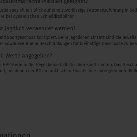
albautomatische Pistolen geeignet?
urde speziell mit Blick auf eine zuverlässige Patronenzuführung in Sel
re bei dynamischen Schießdisziplinen.
s jagdlich verwendet werden?
nd Sportgeschoss konzipiert. Beim jagdlichen Einsatz sind die jeweil
ten sowie eventuelle Beschränkungen für bleihaltige Geschosse zu bea
BC-Werte angegeben?
ie HAP-Serie in der Regel keine ballistischen Koeffizienten. Das Gesch
lt, bei denen der BC im praktischen Einsatz eine untergeordnete Rolle
rmationen