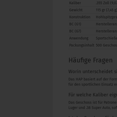
Kaliber
.355 Zoll (9,
Gewicht
115 gr (7,45 g
Konstruktion
Hohlspitzge
BC (G1)
Herstelleran
BC (G7)
Herstelleran
Anwendung
Sportschieße
Packungsinhalt
500 Gescho
Häufige Fragen
Worin unterscheidet 
Das HAP basiert auf der For
für den sportlichen Einsatz 
Für welche Kaliber eign
Das Geschoss ist für Patron
Luger und .38 Super Auto, sof