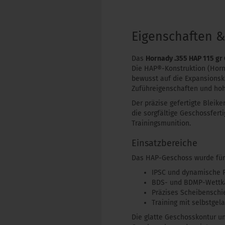
Eigenschaften 
Das
Hornady .355 HAP 115 gr
Die HAP®-Konstruktion (Horn
bewusst auf die Expansionsk
Zuführeigenschaften und hoh
Der präzise gefertigte Blei
die sorgfältige Geschossfer
Trainingsmunition.
Einsatzbereiche
Das HAP-Geschoss wurde für 
IPSC und dynamische P
BDS- und BDMP-Wett
Präzises Scheibenschi
Training mit selbstge
Die glatte Geschosskontur u