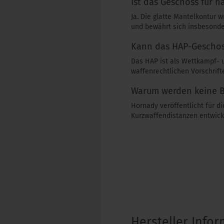
Ist das Geschoss für h
Ja. Die glatte Mantelkontur w
und bewährt sich insbesonde
Kann das HAP-Geschos
Das HAP ist als Wettkampf- u
waffenrechtlichen Vorschrif
Warum werden keine 
Hornady veröffentlicht für d
Kurzwaffendistanzen entwicke
Hersteller Info