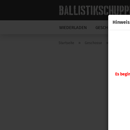
Hinweis
WIEDERLADEN
GESCHOSSE
N
»
»
Startseite
Geschosse
Hornady G
Es begi