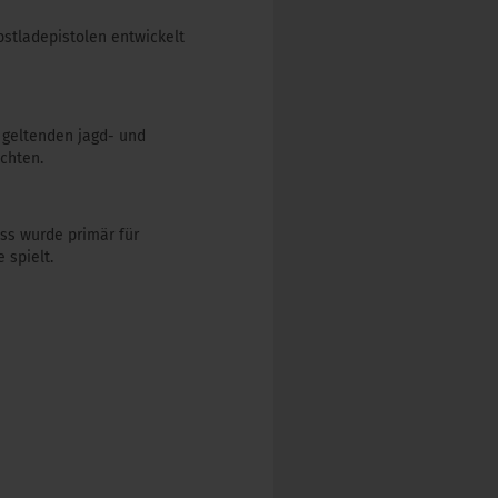
bstladepistolen entwickelt
s geltenden jagd- und
chten.
oss wurde primär für
 spielt.