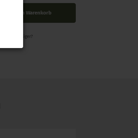
In den Warenkorb
nders günstiger?
N