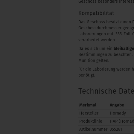
Geschoss besonders interess
Kompatibilität
Das Geschoss besitzt einen
Geschossdurchmesser geeign
Laborierungen mit .355-Zoll
verarbeitet werden.
Da es sich um ein
bleihaltig
Bestimmungen zu beachten. 
Munition gelten.
Für die Laborierung werden 
benötigt.
Technische Dat
Merkmal
Angabe
Hersteller
Hornady
Produktlinie
HAP (Hornady
Artikelnummer
355281