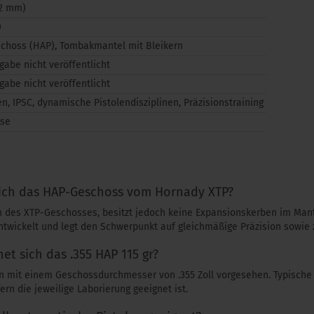
02 mm)
)
schoss (HAP), Tombakmantel mit Bleikern
gabe nicht veröffentlicht
gabe nicht veröffentlicht
n, IPSC, dynamische Pistolendisziplinen, Präzisionstraining
sse
sich das HAP-Geschoss vom Hornady XTP?
m des XTP-Geschosses, besitzt jedoch keine Expansionskerben im Mant
entwickelt und legt den Schwerpunkt auf gleichmäßige Präzision sowie 
et sich das .355 HAP 115 gr?
en mit einem Geschossdurchmesser von .355 Zoll vorgesehen. Typisc
ern die jeweilige Laborierung geeignet ist.