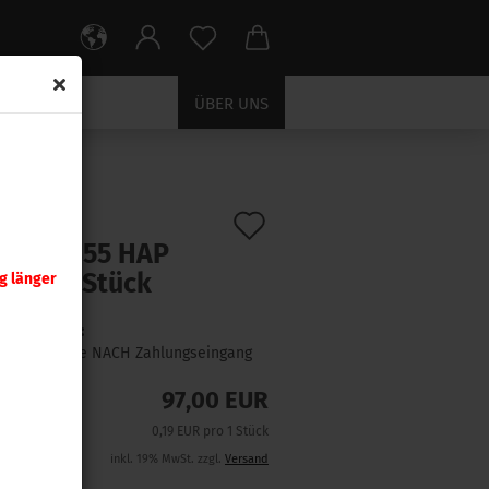
ÜBER UNS
Auf
:
355281
)
nady .355 HAP
den
gr 500 Stück
g länger
Merkzettel
Lieferzeit:
1 Woche NACH Zahlungseingang
97,00 EUR
0,19 EUR pro 1 Stück
inkl. 19% MwSt. zzgl.
Versand