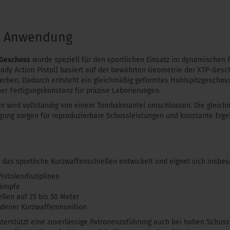
& Anwendung
 Geschoss
wurde speziell für den sportlichen Einsatz im dynamischen P
ady Action Pistol) basiert auf der bewährten Geometrie der XTP-Gesch
erben. Dadurch entsteht ein gleichmäßig geformtes Hohlspitzgeschos
er Fertigungskonstanz für präzise Laborierungen.
kern wird vollständig von einem Tombakmantel umschlossen. Die gleic
tigung sorgen für reproduzierbare Schussleistungen und konstante Erg
das sportliche Kurzwaffenschießen entwickelt und eignet sich insbes
istolendisziplinen
kämpfe
eßen auf 25 bis 50 Meter
ladener Kurzwaffenmunition
nterstützt eine zuverlässige Patronenzuführung auch bei hohen Schus