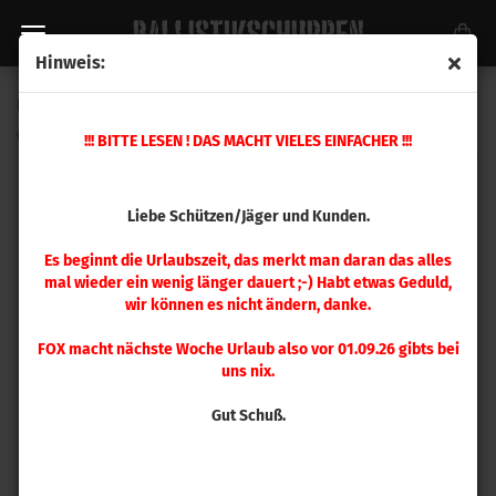
Hinweis:
Hornady .400 HAP 180 gr 500 Stück
(Art.Nr.:
400421
)
!!! BITTE LESEN ! DAS MACHT VIELES EINFACHER !!!
Liebe Schützen/Jäger und Kunden.
Es beginnt die Urlaubszeit, das merkt man daran das alles
mal wieder ein wenig länger dauert ;-) Habt etwas Geduld,
wir können es nicht ändern, danke.
FOX macht nächste Woche Urlaub also vor 01.09.26 gibts bei
uns nix.
Gut Schuß.