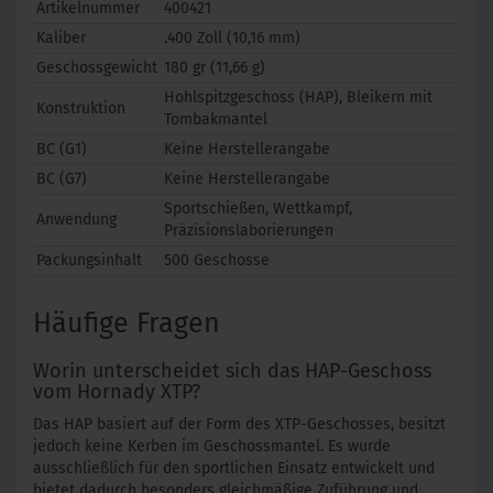
Artikelnummer
400421
Kaliber
.400 Zoll (10,16 mm)
Geschossgewicht
180 gr (11,66 g)
Hohlspitzgeschoss (HAP), Bleikern mit
Konstruktion
Tombakmantel
BC (G1)
Keine Herstellerangabe
BC (G7)
Keine Herstellerangabe
Sportschießen, Wettkampf,
Anwendung
Präzisionslaborierungen
Packungsinhalt
500 Geschosse
Häufige Fragen
Worin unterscheidet sich das HAP-Geschoss
vom Hornady XTP?
Das HAP basiert auf der Form des XTP-Geschosses, besitzt
jedoch keine Kerben im Geschossmantel. Es wurde
ausschließlich für den sportlichen Einsatz entwickelt und
bietet dadurch besonders gleichmäßige Zuführung und