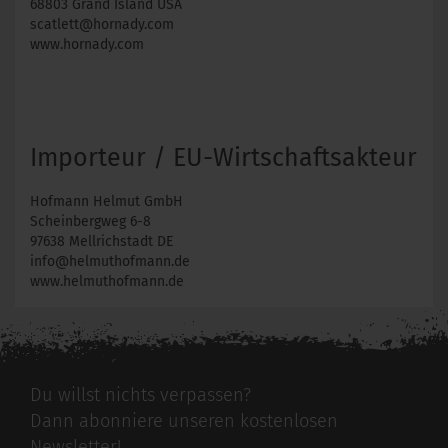
68803 Grand Island USA
scatlett@hornady.com
www.hornady.com
Importeur / EU-Wirtschaftsakteur
Hofmann Helmut GmbH
Scheinbergweg 6-8
97638 Mellrichstadt DE
info@helmuthofmann.de
www.helmuthofmann.de
Du willst nichts verpassen?
Dann abonniere unseren kostenlosen
Newsletter!