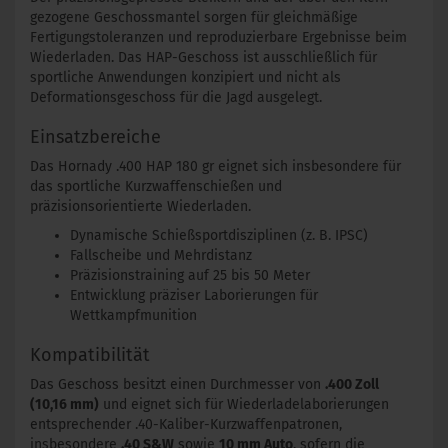
gezogene Geschossmantel sorgen für gleichmäßige
Fertigungstoleranzen und reproduzierbare Ergebnisse beim
Wiederladen. Das HAP-Geschoss ist ausschließlich für
sportliche Anwendungen konzipiert und nicht als
Deformationsgeschoss für die Jagd ausgelegt.
Einsatzbereiche
Das Hornady .400 HAP 180 gr eignet sich insbesondere für
das sportliche Kurzwaffenschießen und
präzisionsorientierte Wiederladen.
Dynamische Schießsportdisziplinen (z. B. IPSC)
Fallscheibe und Mehrdistanz
Präzisionstraining auf 25 bis 50 Meter
Entwicklung präziser Laborierungen für
Wettkampfmunition
Kompatibilität
Das Geschoss besitzt einen Durchmesser von
.400 Zoll
(10,16 mm)
und eignet sich für Wiederladelaborierungen
entsprechender .40-Kaliber-Kurzwaffenpatronen,
insbesondere
.40 S&W
sowie
10 mm Auto
, sofern die