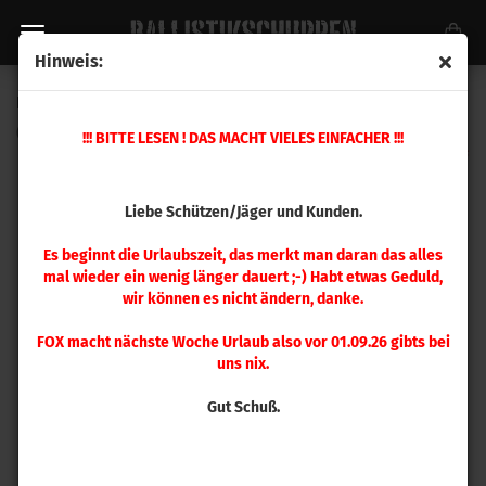
Hinweis:
Hornady Halskalibriermatrize 6,5 mm kurz
(Art.Nr.:
046048
)
!!! BITTE LESEN ! DAS MACHT VIELES EINFACHER !!!
Liebe Schützen/Jäger und Kunden.
Es beginnt die Urlaubszeit, das merkt man daran das alles
mal wieder ein wenig länger dauert ;-) Habt etwas Geduld,
wir können es nicht ändern, danke.
FOX macht nächste Woche Urlaub also vor 01.09.26 gibts bei
uns nix.
Gut Schuß.