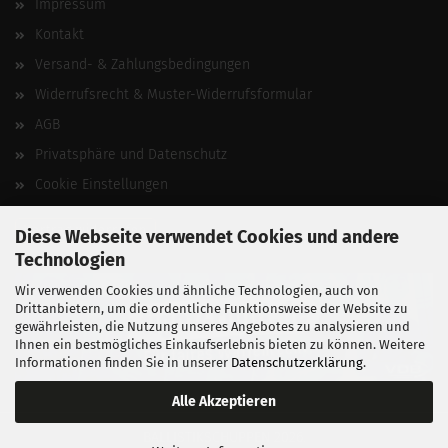
Impressum
Kontakt
Versand- & Zahlungsbedingungen
Widerrufsrecht & Muster-Widerrufsformular
AGB
Privatsphäre und Datenschutz
Cookie Einstellungen
Vertrag widerrufen
Diese Webseite verwendet Cookies und andere
Technologien
Wir verwenden Cookies und ähnliche Technologien, auch von
Drittanbietern, um die ordentliche Funktionsweise der Website zu
gewährleisten, die Nutzung unseres Angebotes zu analysieren und
Ihnen ein bestmögliches Einkaufserlebnis bieten zu können. Weitere
Informationen finden Sie in unserer
Datenschutzerklärung
.
Alle Akzeptieren
BALLISTIKSCHUPPEN 2026.