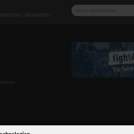
Deine
E-
tenlosen Newsletter!
Mail-
Addresse
formular