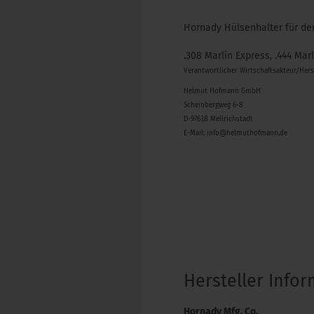
Hornady Hülsenhalter für den
.308 Marlin Express, .444 Marl
Verantwortlicher Wirtschaftsakteur/Her
Helmut Hofmann GmbH
Scheinbergweg 6-8
D-97638 Mellrichstadt
E-Mail: info@helmuthofmann.de
Hersteller Info
Hornady Mfg. Co.