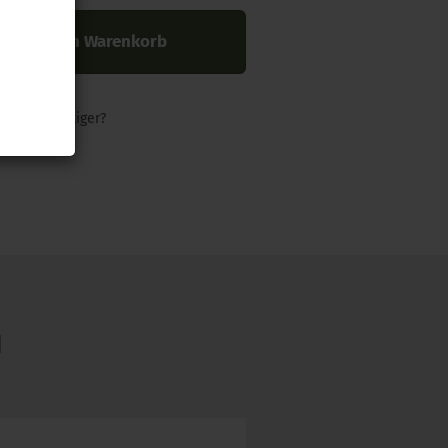
In den Warenkorb
nders günstiger?
N