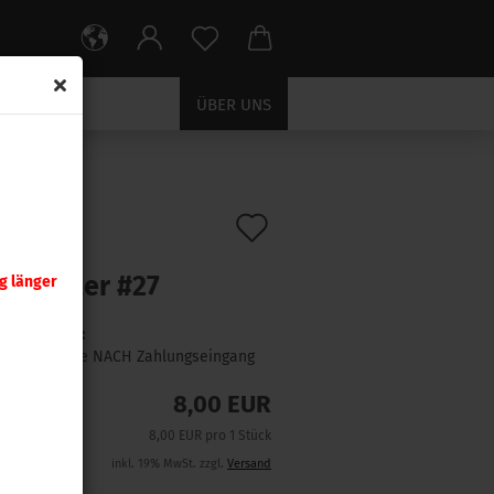
ÜBER UNS
Auf
:
390567
)
nady
den
senhalter #27
g länger
Merkzettel
Lieferzeit:
1 Woche NACH Zahlungseingang
8,00 EUR
8,00 EUR pro 1 Stück
inkl. 19% MwSt. zzgl.
Versand