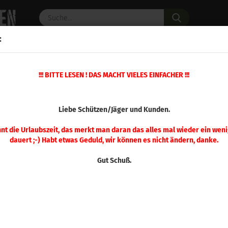
Suche...
:
C PULVER
WAFFENZUBEHÖR
ERSATZTEILE
OPTIK
»
!!! BITTE LESEN ! DAS MACHT VIELES EINFACHER !!!
»
Hülsenhalter
Hornady Hülsenhalter #27
(Art.Nr.
Liebe Schützen/Jäger und Kunden.
Hor
Hül
nnt die Urlaubszeit, das merkt man daran das alles mal wieder ein weni
dauert ;-) Habt etwas Geduld, wir können es nicht ändern, danke.
Gut Schuß.