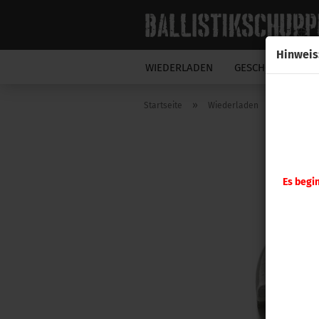
Hinweis
WIEDERLADEN
GESCHOSSE
N
»
»
Startseite
Wiederladen
Hornady
Es begi