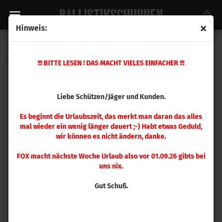
Hinweis:
Hornady Hülsenhalter #38
(Art.Nr.:
390578
)
!!! BITTE LESEN ! DAS MACHT VIELES EINFACHER !!!
Liebe Schützen/Jäger und Kunden.
Es beginnt die Urlaubszeit, das merkt man daran das alles
mal wieder ein wenig länger dauert ;-) Habt etwas Geduld,
wir können es nicht ändern, danke.
FOX macht nächste Woche Urlaub also vor 01.09.26 gibts bei
uns nix.
Gut Schuß.