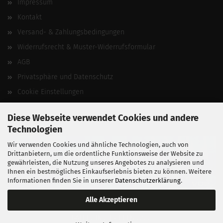
Impressum
Kontakt
Versand- & Zahlungsbedingungen
Widerrufsrecht & Muster-Widerrufsformular
AGB
Privatsphäre und Datenschutz
Cookie Einstellungen
Vertrag widerrufen
Diese Webseite verwendet Cookies und andere
Technologien
Wir verwenden Cookies und ähnliche Technologien, auch von
Drittanbietern, um die ordentliche Funktionsweise der Website zu
gewährleisten, die Nutzung unseres Angebotes zu analysieren und
Ihnen ein bestmögliches Einkaufserlebnis bieten zu können. Weitere
Informationen finden Sie in unserer
Datenschutzerklärung
.
Alle Akzeptieren
BALLISTIKSCHUPPEN 2026.