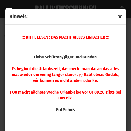
Hinweis:
Hornady .308 Match 155 gr 2000 Stück
(Art.Nr.:
3039B
)
!!! BITTE LESEN ! DAS MACHT VIELES EINFACHER !!!
Liebe Schützen/Jäger und Kunden.
Es beginnt die Urlaubszeit, das merkt man daran das alles
mal wieder ein wenig länger dauert ;-) Habt etwas Geduld,
wir können es nicht ändern, danke.
FOX macht nächste Woche Urlaub also vor 01.09.26 gibts bei
uns nix.
Gut Schuß.