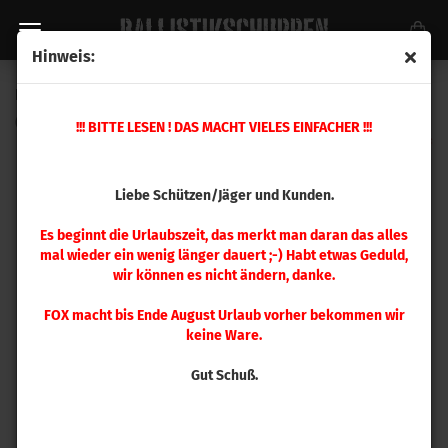
Hinweis:
Hornady Mehrstationen Presse Ammo Plant
(Art.Nr.:
095165
)
!!! BITTE LESEN ! DAS MACHT VIELES EINFACHER !!!
Liebe Schützen/Jäger und Kunden.
Es beginnt die Urlaubszeit, das merkt man daran das alles
mal wieder ein wenig länger dauert ;-) Habt etwas Geduld,
wir können es nicht ändern, danke.
FOX macht bis Ende August Urlaub vorher bekommen wir
keine Ware.
Gut Schuß.