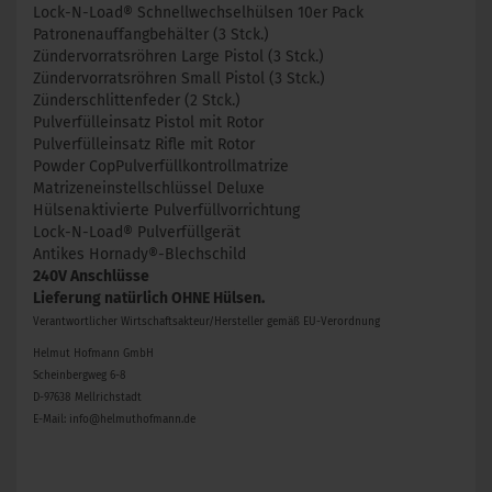
Lock-N-Load® Schnellwechselhülsen 10er Pack
Patronenauffangbehälter (3 Stck.)
Zündervorratsröhren Large Pistol (3 Stck.)
Zündervorratsröhren Small Pistol (3 Stck.)
Zünderschlittenfeder (2 Stck.)
Pulverfülleinsatz Pistol mit Rotor
Pulverfülleinsatz Rifle mit Rotor
Powder CopPulverfüllkontrollmatrize
Matrizeneinstellschlüssel Deluxe
Hülsenaktivierte Pulverfüllvorrichtung
Lock-N-Load® Pulverfüllgerät
Antikes Hornady®-Blechschild
240V Anschlüsse
Lieferung natürlich OHNE Hülsen.
Verantwortlicher Wirtschaftsakteur/Hersteller gemäß EU-Verordnung
Helmut Hofmann GmbH
Scheinbergweg 6-8
D-97638 Mellrichstadt
E-Mail: info@helmuthofmann.de