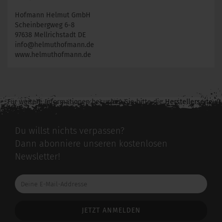
Hofmann Helmut GmbH
Scheinbergweg 6-8
97638 Mellrichstadt DE
info@helmuthofmann.de
www.helmuthofmann.de
Für weitere Informationen besuchen Sie bitte die
Herstellerseite
zu diesem Artikel.
Du willst nichts verpassen?
Dann abonniere unseren kostenlosen
Newsletter!
Deine
E-
Mail-
Addresse