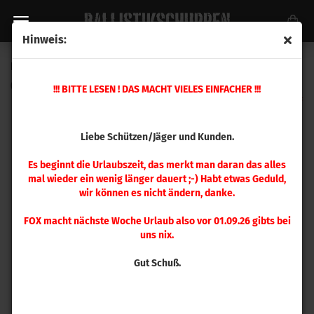
Hinweis:
Hornady Patronenlehre .300 PRC
(Art.Nr.:
380722
)
!!! BITTE LESEN ! DAS MACHT VIELES EINFACHER !!!
Liebe Schützen/Jäger und Kunden.
Es beginnt die Urlaubszeit, das merkt man daran das alles
mal wieder ein wenig länger dauert ;-) Habt etwas Geduld,
wir können es nicht ändern, danke.
FOX macht nächste Woche Urlaub also vor 01.09.26 gibts bei
uns nix.
Gut Schuß.