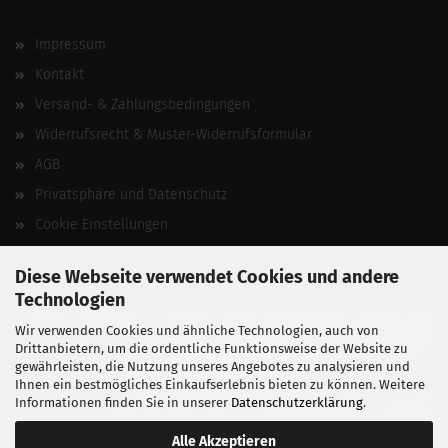
Impressum
Kontakt
Versand- & Zahlungsbedingungen
Widerrufsrecht & Muster-Widerrufsformular
AGB
Privatsphäre und Datenschutz
Cookie Einstellungen
Vertrag widerrufen
Diese Webseite verwendet Cookies und andere
Technologien
Wir verwenden Cookies und ähnliche Technologien, auch von
Drittanbietern, um die ordentliche Funktionsweise der Website zu
gewährleisten, die Nutzung unseres Angebotes zu analysieren und
Ihnen ein bestmögliches Einkaufserlebnis bieten zu können. Weitere
Informationen finden Sie in unserer
Datenschutzerklärung
.
Alle Akzeptieren