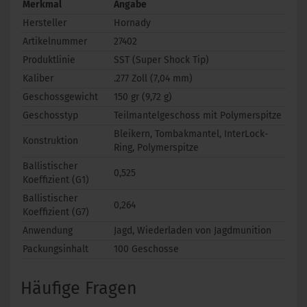
Merkmal
Angabe
Hersteller
Hornady
Artikelnummer
27402
Produktlinie
SST (Super Shock Tip)
Kaliber
.277 Zoll (7,04 mm)
Geschossgewicht
150 gr (9,72 g)
Geschosstyp
Teilmantelgeschoss mit Polymerspitze
Bleikern, Tombakmantel, InterLock-
Konstruktion
Ring, Polymerspitze
Ballistischer
0,525
Koeffizient (G1)
Ballistischer
0,264
Koeffizient (G7)
Anwendung
Jagd, Wiederladen von Jagdmunition
Packungsinhalt
100 Geschosse
Häufige Fragen