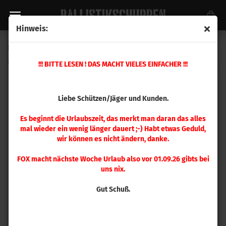
Hinweis:
Hornady .277 SST 150 gr 100 Stück
(Art.Nr.:
27402
)
!!! BITTE LESEN ! DAS MACHT VIELES EINFACHER !!!
Liebe Schützen/Jäger und Kunden.
Es beginnt die Urlaubszeit, das merkt man daran das alles
mal wieder ein wenig länger dauert ;-) Habt etwas Geduld,
wir können es nicht ändern, danke.
FOX macht nächste Woche Urlaub also vor 01.09.26 gibts bei
uns nix.
Gut Schuß.