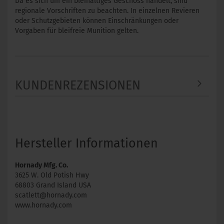
Da es sich um ein bleihaltiges Geschoss handelt, sind
regionale Vorschriften zu beachten. In einzelnen Revieren
oder Schutzgebieten können Einschränkungen oder
Vorgaben für bleifreie Munition gelten.
KUNDENREZENSIONEN
Hersteller Informationen
Hornady Mfg. Co.
3625 W. Old Potish Hwy
68803 Grand Island USA
scatlett@hornady.com
www.hornady.com