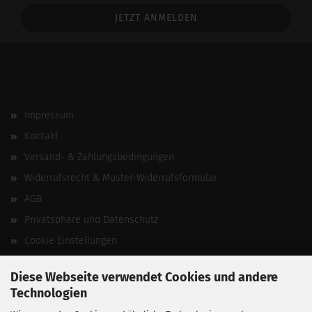
Addresse
Impressum
Kontakt
Versand- & Zahlungsbedingungen
Widerrufsrecht & Muster-Widerrufsformular
AGB
Privatsphäre und Datenschutz
Cookie Einstellungen
Vertrag widerrufen
Diese Webseite verwendet Cookies und andere
Technologien