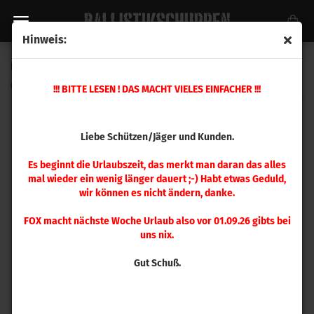
Hinweis:
Hornady .338 SST 200 gr 100 Stück
(Art.Nr.:
33102
)
!!! BITTE LESEN ! DAS MACHT VIELES EINFACHER !!!
Liebe Schützen/Jäger und Kunden.
Es beginnt die Urlaubszeit, das merkt man daran das alles
mal wieder ein wenig länger dauert ;-) Habt etwas Geduld,
wir können es nicht ändern, danke.
FOX macht nächste Woche Urlaub also vor 01.09.26 gibts bei
uns nix.
Gut Schuß.