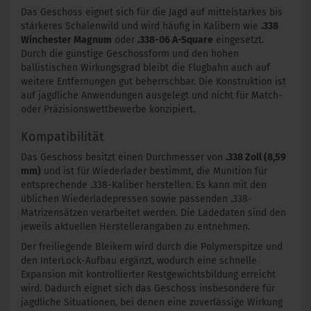
Das Geschoss eignet sich für die Jagd auf mittelstarkes bis
stärkeres Schalenwild und wird häufig in Kalibern wie
.338
Winchester Magnum
oder
.338-06 A-Square
eingesetzt.
Durch die günstige Geschossform und den hohen
ballistischen Wirkungsgrad bleibt die Flugbahn auch auf
weitere Entfernungen gut beherrschbar. Die Konstruktion ist
auf jagdliche Anwendungen ausgelegt und nicht für Match-
oder Präzisionswettbewerbe konzipiert.
Kompatibilität
Das Geschoss besitzt einen Durchmesser von
.338 Zoll (8,59
mm)
und ist für Wiederlader bestimmt, die Munition für
entsprechende .338-Kaliber herstellen. Es kann mit den
üblichen Wiederladepressen sowie passenden .338-
Matrizensätzen verarbeitet werden. Die Ladedaten sind den
jeweils aktuellen Herstellerangaben zu entnehmen.
Der freiliegende Bleikern wird durch die Polymerspitze und
den InterLock-Aufbau ergänzt, wodurch eine schnelle
Expansion mit kontrollierter Restgewichtsbildung erreicht
wird. Dadurch eignet sich das Geschoss insbesondere für
jagdliche Situationen, bei denen eine zuverlässige Wirkung