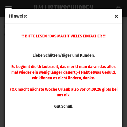
Hinweis:
Lovex S020 (500 g)
(Art.Nr.:
UA0220
)
!!! BITTE LESEN ! DAS MACHT VIELES EINFACHER !!!
Liebe Schützen/Jäger und Kunden.
Es beginnt die Urlaubszeit, das merkt man daran das alles
mal wieder ein wenig länger dauert ;-) Habt etwas Geduld,
wir können es nicht ändern, danke.
FOX macht nächste Woche Urlaub also vor 01.09.26 gibts bei
uns nix.
Gut Schuß.