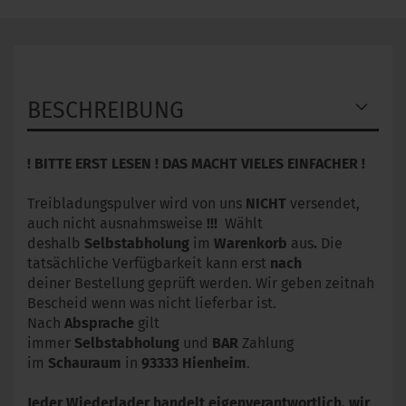
BESCHREIBUNG
! BITTE ERST LESEN ! DAS MACHT VIELES EINFACHER !
Treibladungspulver wird von uns
NICHT
versendet,
auch nicht ausnahmsweise
!!!
Wählt
deshalb
Selbstabholung
im
Warenkorb
aus
.
Die
tatsächliche Verfügbarkeit kann erst
nach
deiner Bestellung geprüft werden. Wir geben zeitnah
Bescheid wenn was nicht lieferbar ist.
Nach
Absprache
gilt
immer
Selbstabholung
und
BAR
Zahlung
im
Schauraum
in
93333
Hienheim
.
Jeder Wiederlader handelt eigenverantwortlich, wir