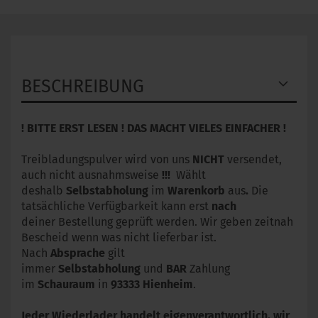
BESCHREIBUNG
! BITTE ERST LESEN ! DAS MACHT VIELES EINFACHER !
Treibladungspulver wird von uns
NICHT
versendet,
auch nicht ausnahmsweise
!!!
Wählt
deshalb
Selbstabholung
im
Warenkorb
aus
.
Die
tatsächliche Verfügbarkeit kann erst
nach
deiner Bestellung geprüft werden. Wir geben zeitnah
Bescheid wenn was nicht lieferbar ist.
Nach
Absprache
gilt
immer
Selbstabholung
und
BAR
Zahlung
im
Schauraum
in
93333
Hienheim
.
Jeder Wiederlader handelt eigenverantwortlich, wir