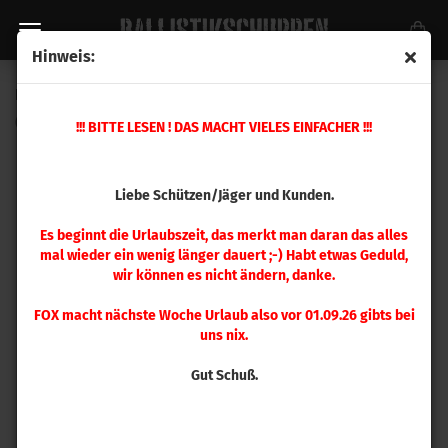
Hinweis:
Lovex S053 (500 g)
(Art.Nr.:
UA0253
)
!!! BITTE LESEN ! DAS MACHT VIELES EINFACHER !!!
Liebe Schützen/Jäger und Kunden.
Es beginnt die Urlaubszeit, das merkt man daran das alles
mal wieder ein wenig länger dauert ;-) Habt etwas Geduld,
wir können es nicht ändern, danke.
FOX macht nächste Woche Urlaub also vor 01.09.26 gibts bei
uns nix.
Gut Schuß.