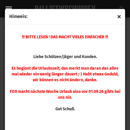
Hinweis:
Magpul RLS Sling COY
(Art.Nr.:
MAG1004-COY
)
!!! BITTE LESEN ! DAS MACHT VIELES EINFACHER !!!
Liebe Schützen/Jäger und Kunden.
Es beginnt die Urlaubszeit, das merkt man daran das alles
mal wieder ein wenig länger dauert ;-) Habt etwas Geduld,
wir können es nicht ändern, danke.
FOX macht nächste Woche Urlaub also vor 01.09.26 gibts bei
uns nix.
Gut Schuß.