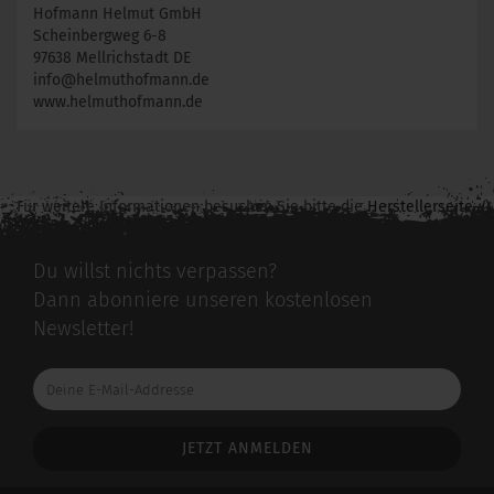
Hofmann Helmut GmbH
Scheinbergweg 6-8
97638 Mellrichstadt DE
info@helmuthofmann.de
www.helmuthofmann.de
Für weitere Informationen besuchen Sie bitte die
Herstellerseite
zu diesem Artikel.
Du willst nichts verpassen?
Dann abonniere unseren kostenlosen
Newsletter!
Deine
E-
Mail-
Addresse