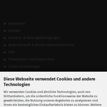
Impressum
Kontakt
Versand- & Zahlungsbedingungen
Widerrufsrecht & Muster-Widerrufsformular
AGB
Privatsphäre und Datenschutz
Cookie Einstellungen
Vertrag widerrufen
Diese Webseite verwendet Cookies und andere
Technologien
Wir verwenden Cookies und ähnliche Technologien, auch von
Drittanbietern, um die ordentliche Funktionsweise der Website zu
gewährleisten, die Nutzung unseres Angebotes zu analysieren und
Ihnen ein bestmögliches Einkaufserlebnis bieten zu können. Weitere