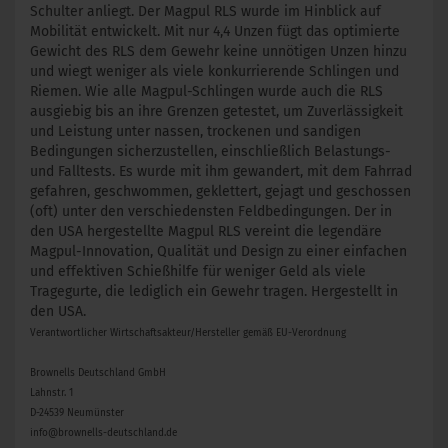
Schulter anliegt. Der Magpul RLS wurde im Hinblick auf
Mobilität entwickelt. Mit nur 4,4 Unzen fügt das optimierte
Gewicht des RLS dem Gewehr keine unnötigen Unzen hinzu
und wiegt weniger als viele konkurrierende Schlingen und
Riemen. Wie alle Magpul-Schlingen wurde auch die RLS
ausgiebig bis an ihre Grenzen getestet, um Zuverlässigkeit
und Leistung unter nassen, trockenen und sandigen
Bedingungen sicherzustellen, einschließlich Belastungs-
und Falltests. Es wurde mit ihm gewandert, mit dem Fahrrad
gefahren, geschwommen, geklettert, gejagt und geschossen
(oft) unter den verschiedensten Feldbedingungen. Der in
den USA hergestellte Magpul RLS vereint die legendäre
Magpul-Innovation, Qualität und Design zu einer einfachen
und effektiven Schießhilfe für weniger Geld als viele
Tragegurte, die lediglich ein Gewehr tragen. Hergestellt in
den USA.
Verantwortlicher Wirtschaftsakteur/Hersteller gemäß EU-Verordnung
Brownells Deutschland GmbH
Lahnstr. 1
D-24539 Neumünster
info@brownells-deutschland.de