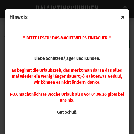
Hinweis:
RCBS .270 WSM Matrizensatz
(Art.Nr.:
31301
)
!!! BITTE LESEN ! DAS MACHT VIELES EINFACHER !!!
Liebe Schützen/Jäger und Kunden.
Es beginnt die Urlaubszeit, das merkt man daran das alles
mal wieder ein wenig länger dauert ;-) Habt etwas Geduld,
wir können es nicht ändern, danke.
FOX macht nächste Woche Urlaub also vor 01.09.26 gibts bei
uns nix.
Gut Schuß.