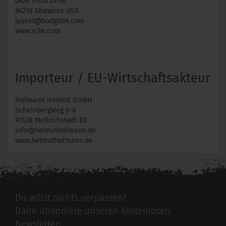
6430 Vista Drive
66218 Shawnee USA
jyosel@hodgdon.com
www.rcbs.com
Importeur / EU-Wirtschaftsakteur
Hofmann Helmut GmbH
Scheinbergweg 6-8
97638 Mellrichstadt DE
info@helmuthofmann.de
www.helmuthofmann.de
Du willst nichts verpassen?
Dann abonniere unseren kostenlosen
Newsletter!