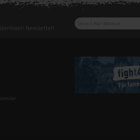
Deine
E-
tenlosen Newsletter!
Mail-
Addresse
formular