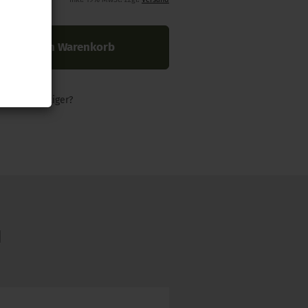
In den Warenkorb
nders günstiger?
N