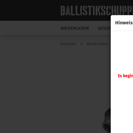
Hinweis
WIEDERLADEN
GESCHOSSE
N
»
»
Startseite
Wiederladen
RCBS
Es begi