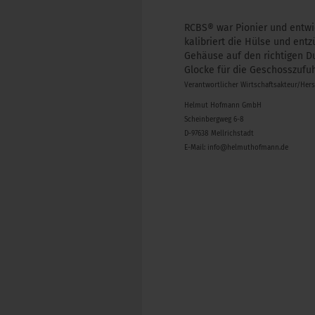
RCBS® war Pionier und entwic
kalibriert die Hülse und ent
Gehäuse auf den richtigen 
Glocke für die Geschosszufuh
Verantwortlicher Wirtschaftsakteur/Her
Helmut Hofmann GmbH
Scheinbergweg 6-8
D-97638 Mellrichstadt
E-Mail: info@helmuthofmann.de