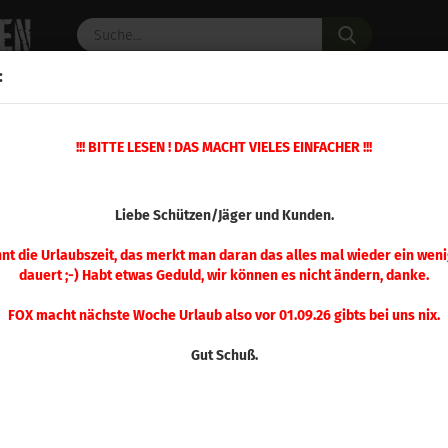
Suche...
:
C PULVER
WAFFENZUBEHÖR
ERSATZTEILE
OPTIK
»
!!! BITTE LESEN ! DAS MACHT VIELES EINFACHER !!!
»
»
Matrizen
Matrizensatz Kurzwaffe
RCBS .357 Magnum, .38 Special Mat
(Art.Nr.
Liebe Schützen/Jäger und Kunden.
RCB
.38 
nnt die Urlaubszeit, das merkt man daran das alles mal wieder ein weni
dauert ;-) Habt etwas Geduld, wir können es nicht ändern, danke.
Mat
FOX macht nächste Woche Urlaub also vor 01.09.26 gibts bei uns nix.
Gut Schuß.