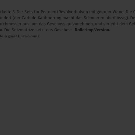
kelte 3-Die-Sets für Pistolen/Revolverhülsen mit gerader Wand. Die C
zündert (der Carbide Kalibrierring macht das Schmieren überflüssig). 
Durchmesser aus, um das Geschoss aufzunehmen, und verleiht dem Ge
r. Die Setzmatrize setzt das Geschoss.
Rollcrimp Version.
steller gemäß EU-Verordnung