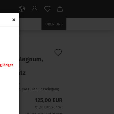
ÜBER UNS
rizensatz
Auf
:
18212
)
S .357 Magnum,
den
Special
g länger
Merkzettel
rizensatz
Lieferzeit:
1 Woche NACH Zahlungseingang
125,00 EUR
125,00 EUR pro 1 Set
inkl. 19% MwSt. zzgl.
Versand