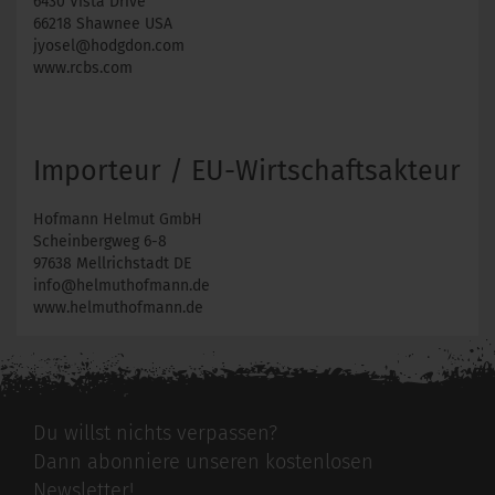
6430 Vista Drive
66218 Shawnee USA
jyosel@hodgdon.com
www.rcbs.com
Importeur / EU-Wirtschaftsakteur
Hofmann Helmut GmbH
Scheinbergweg 6-8
97638 Mellrichstadt DE
info@helmuthofmann.de
www.helmuthofmann.de
Du willst nichts verpassen?
Dann abonniere unseren kostenlosen
Newsletter!