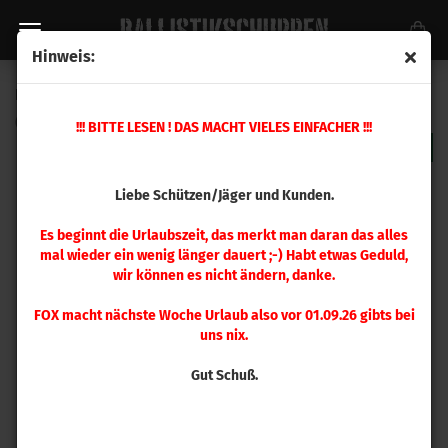
Hinweis:
RCBS 8 mm Rem. Magnum Matrizensatz
(Art.Nr.:
16001
)
!!! BITTE LESEN ! DAS MACHT VIELES EINFACHER !!!
Liebe Schützen/Jäger und Kunden.
Es beginnt die Urlaubszeit, das merkt man daran das alles
mal wieder ein wenig länger dauert ;-) Habt etwas Geduld,
wir können es nicht ändern, danke.
FOX macht nächste Woche Urlaub also vor 01.09.26 gibts bei
uns nix.
Gut Schuß.