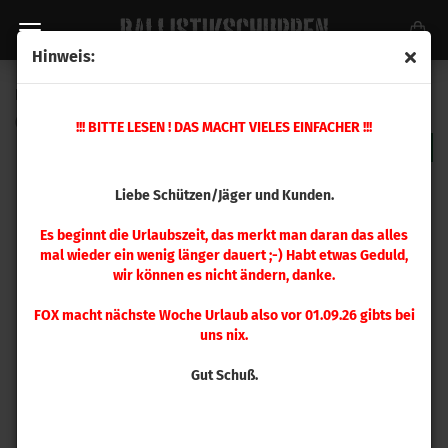
Hinweis:
RCBS Pulverfüller Ständer
(Art.Nr.:
9092
)
!!! BITTE LESEN ! DAS MACHT VIELES EINFACHER !!!
Liebe Schützen/Jäger und Kunden.
Es beginnt die Urlaubszeit, das merkt man daran das alles
mal wieder ein wenig länger dauert ;-) Habt etwas Geduld,
wir können es nicht ändern, danke.
FOX macht nächste Woche Urlaub also vor 01.09.26 gibts bei
uns nix.
Gut Schuß.