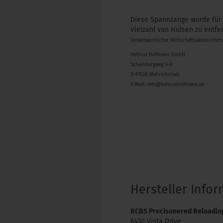
Diese Spannzange wurde für 
Vielzahl von Hülsen zu entfe
Verantwortlicher Wirtschaftsakteur/Her
Helmut Hofmann GmbH
Scheinbergweg 6-8
D-97638 Mellrichstadt
E-Mail: info@helmuthofmann.de
Hersteller Info
RCBS Precisonered Reloadin
6430 Vista Drive