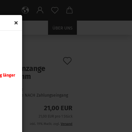
ÜBER UNS
Auf
:
9426
)
S Spannzange
den
/ 7,65 mm
g länger
Merkzettel
Lieferzeit:
1 Woche NACH Zahlungseingang
21,00 EUR
21,00 EUR pro 1 Stück
inkl. 19% MwSt. zzgl.
Versand