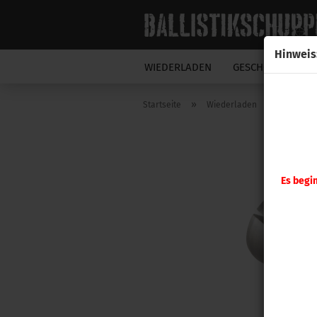
Hinweis
WIEDERLADEN
GESCHOSSE
N
»
»
Startseite
Wiederladen
RCBS
Es begi