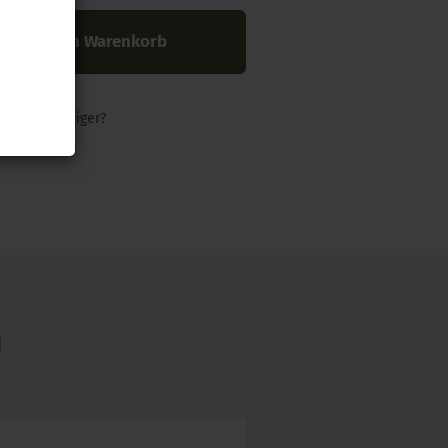
In den Warenkorb
nders günstiger?
N