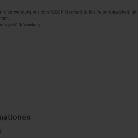
die Verwendung mit dem RCBS® Standard Bullet Puller entwickelt, um
rnen.
steller gemäß EU-Verordnung
rmationen
g