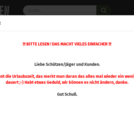
Suche...
:
C PULVER
WAFFENZUBEHÖR
ERSATZTEILE
OPTIK
»
!!! BITTE LESEN ! DAS MACHT VIELES EINFACHER !!!
»
Spannzangen
RCBS Spannzange .30 / 7,65 mm
(Art.Nr.
Liebe Schützen/Jäger und Kunden.
RCB
.30 
nnt die Urlaubszeit, das merkt man daran das alles mal wieder ein weni
dauert ;-) Habt etwas Geduld, wir können es nicht ändern, danke.
Gut Schuß.