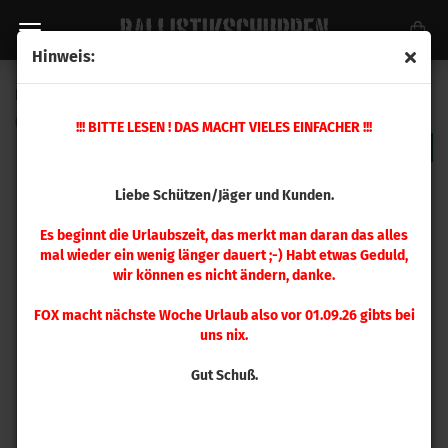
Hinweis:
RCBS Spannzange .416 Barrett
(Art.Nr.:
9447
)
!!! BITTE LESEN ! DAS MACHT VIELES EINFACHER !!!
Liebe Schützen/Jäger und Kunden.
Es beginnt die Urlaubszeit, das merkt man daran das alles
mal wieder ein wenig länger dauert ;-) Habt etwas Geduld,
wir können es nicht ändern, danke.
FOX macht nächste Woche Urlaub also vor 01.09.26 gibts bei
uns nix.
Gut Schuß.