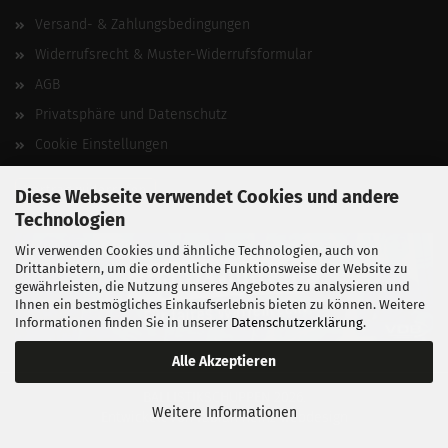
Versand- & Zahlungsbedingungen
Widerrufsrecht & Muster-Widerrufsformular
AGB
Privatsphäre und Datenschutz
Cookie Einstellungen
Vertrag widerrufen
Diese Webseite verwendet Cookies und andere
Technologien
Wir verwenden Cookies und ähnliche Technologien, auch von
Drittanbietern, um die ordentliche Funktionsweise der Website zu
gewährleisten, die Nutzung unseres Angebotes zu analysieren und
Ihnen ein bestmögliches Einkaufserlebnis bieten zu können. Weitere
Informationen finden Sie in unserer
Datenschutzerklärung
.
Alle Akzeptieren
BALLISTIKSCHUPPEN 2026.
Weitere Informationen
Entwickelt von
fabian heinz webdesign