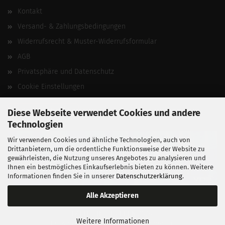
Kontakt
Versand- & Zahlungsbedingungen
Widerrufsrecht & Muster-Widerrufsformular
AGB
Privatsphäre und Datenschutz
Cookie Einstellungen
Vertrag widerrufen
Diese Webseite verwendet Cookies und andere
Technologien
Wir verwenden Cookies und ähnliche Technologien, auch von
Drittanbietern, um die ordentliche Funktionsweise der Website zu
gewährleisten, die Nutzung unseres Angebotes zu analysieren und
Ihnen ein bestmögliches Einkaufserlebnis bieten zu können. Weitere
Informationen finden Sie in unserer
Datenschutzerklärung
.
Alle Akzeptieren
BALLISTIKSCHUPPEN 2026.
Weitere Informationen
Entwickelt von
fabian heinz webdesign