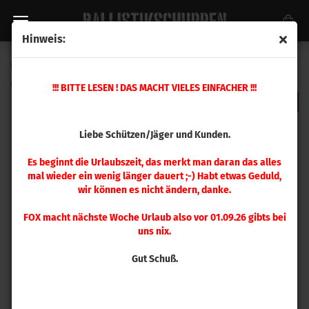
Hinweis:
RCBS Spannzange .366 / 9,3 mm
(Art.Nr.:
9437
)
!!! BITTE LESEN ! DAS MACHT VIELES EINFACHER !!!
Liebe Schützen/Jäger und Kunden.
Es beginnt die Urlaubszeit, das merkt man daran das alles
mal wieder ein wenig länger dauert ;-) Habt etwas Geduld,
wir können es nicht ändern, danke.
FOX macht nächste Woche Urlaub also vor 01.09.26 gibts bei
uns nix.
Gut Schuß.