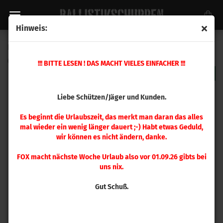
Hinweis:
RCBS Zünder Wendebox
(Art.Nr.:
9480
)
!!! BITTE LESEN ! DAS MACHT VIELES EINFACHER !!!
Liebe Schützen/Jäger und Kunden.
Es beginnt die Urlaubszeit, das merkt man daran das alles
mal wieder ein wenig länger dauert ;-) Habt etwas Geduld,
wir können es nicht ändern, danke.
FOX macht nächste Woche Urlaub also vor 01.09.26 gibts bei
uns nix.
Gut Schuß.