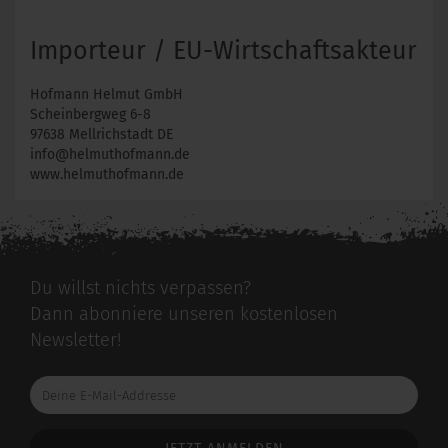
Importeur / EU-Wirtschaftsakteur
Hofmann Helmut GmbH
Scheinbergweg 6-8
97638 Mellrichstadt DE
info@helmuthofmann.de
www.helmuthofmann.de
Du willst nichts verpassen?
Dann abonniere unseren kostenlosen
Newsletter!
Deine
E-
Mail-
Addresse