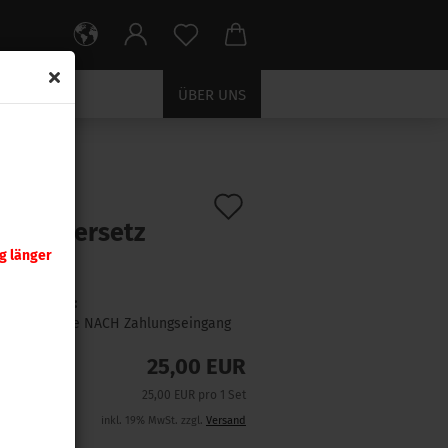
ÜBER UNS
Auf
:
9550
)
S Zündersetz
den
 2
g länger
Merkzettel
Lieferzeit:
1 Woche NACH Zahlungseingang
25,00 EUR
25,00 EUR pro 1 Set
inkl. 19% MwSt. zzgl.
Versand