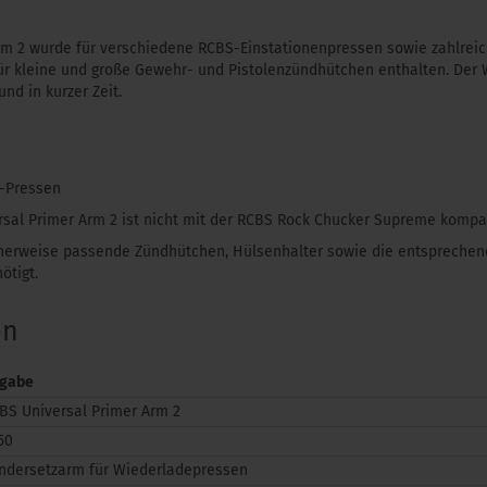
rm 2 wurde für verschiedene RCBS-Einstationenpressen sowie zahlreic
für kleine und große Gewehr- und Pistolenzündhütchen enthalten. Der
nd in kurzer Zeit.
C-Pressen
sal Primer Arm 2 ist nicht mit der RCBS Rock Chucker Supreme kompat
cherweise passende Zündhütchen, Hülsenhalter sowie die entspreche
tigt.
en
gabe
BS Universal Primer Arm 2
50
ndersetzarm für Wiederladepressen