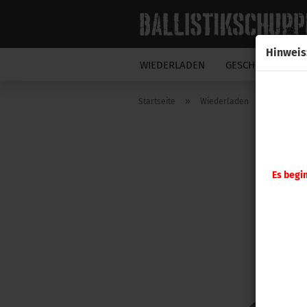
Hinweis
WIEDERLADEN
GESCHOSSE
N
»
»
Startseite
Wiederladen
RCBS
Es begi