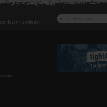
Deine
E-
tenlosen Newsletter!
Mail-
Addresse
formular