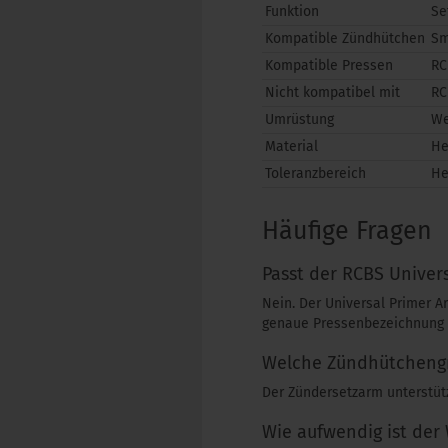
Funktion
Se
Kompatible Zündhütchen
Sm
Kompatible Pressen
RC
Nicht kompatibel mit
RC
Umrüstung
We
Material
He
Toleranzbereich
He
Häufige Fragen
Passt der RCBS Univer
Nein. Der Universal Primer A
genaue Pressenbezeichnung 
Welche Zündhütchengr
Der Zündersetzarm unterstütz
Wie aufwendig ist der