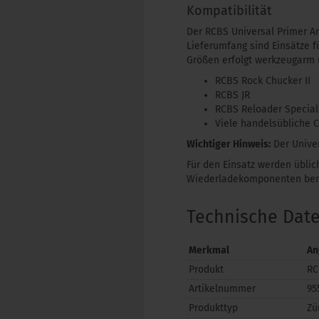
Kompatibilität
Der RCBS Universal Primer A
Lieferumfang sind Einsätze 
Größen erfolgt werkzeugarm u
RCBS Rock Chucker II
RCBS JR
RCBS Reloader Special
Viele handelsübliche 
Wichtiger Hinweis:
Der Univer
Für den Einsatz werden übli
Wiederladekomponenten benö
Technische Dat
Merkmal
An
Produkt
RC
Artikelnummer
95
Produkttyp
Zü