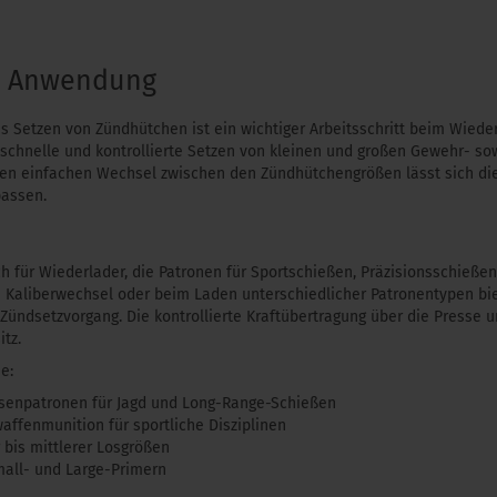
& Anwendung
s Setzen von Zündhütchen ist ein wichtiger Arbeitsschritt beim Wiede
schnelle und kontrollierte Setzen von kleinen und großen Gewehr- s
 den einfachen Wechsel zwischen den Zündhütchengrößen lässt sich die
passen.
h für Wiederlader, die Patronen für Sportschießen, Präzisionsschießen 
Kaliberwechsel oder beim Laden unterschiedlicher Patronentypen bi
Zündsetzvorgang. Die kontrollierte Kraftübertragung über die Presse u
tz.
e:
senpatronen für Jagd und Long-Range-Schießen
ffenmunition für sportliche Disziplinen
r bis mittlerer Losgrößen
mall- und Large-Primern