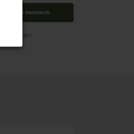
In den Warenkorb
nders günstiger?
N