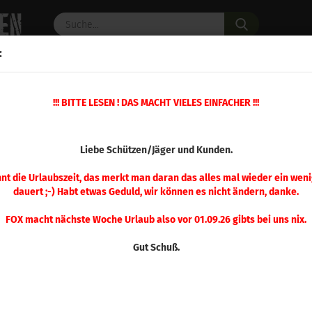
Suche...
:
C PULVER
WAFFENZUBEHÖR
ERSATZTEILE
OPTIK
»
!!! BITTE LESEN ! DAS MACHT VIELES EINFACHER !!!
»
Pressen + mehr
RCBS Zündersetz Arm 2
(Art.Nr.
Liebe Schützen/Jäger und Kunden.
RCB
Arm
nnt die Urlaubszeit, das merkt man daran das alles mal wieder ein weni
dauert ;-) Habt etwas Geduld, wir können es nicht ändern, danke.
FOX macht nächste Woche Urlaub also vor 01.09.26 gibts bei uns nix.
Gut Schuß.