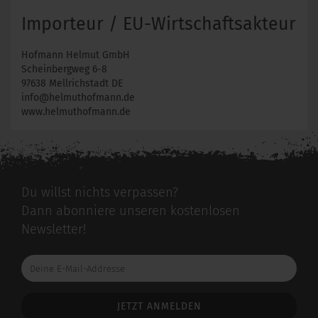
Importeur / EU-Wirtschaftsakteur
Hofmann Helmut GmbH
Scheinbergweg 6-8
97638 Mellrichstadt DE
info@helmuthofmann.de
www.helmuthofmann.de
Du willst nichts verpassen?
Dann abonniere unseren kostenlosen
Newsletter!
Deine
E-
Mail-
Addresse