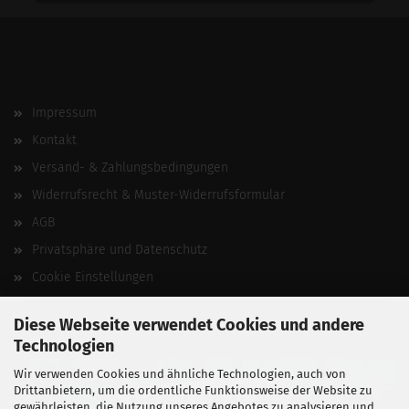
Impressum
Kontakt
Versand- & Zahlungsbedingungen
Widerrufsrecht & Muster-Widerrufsformular
AGB
Privatsphäre und Datenschutz
Cookie Einstellungen
Vertrag widerrufen
Diese Webseite verwendet Cookies und andere
Technologien
Wir verwenden Cookies und ähnliche Technologien, auch von
Drittanbietern, um die ordentliche Funktionsweise der Website zu
gewährleisten, die Nutzung unseres Angebotes zu analysieren und