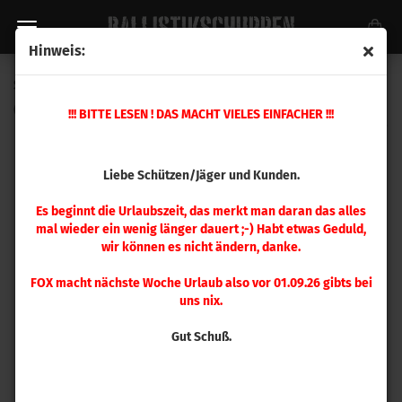
Hinweis:
Sierra .224 MatchKing 52gr 100 Stück
(Art.Nr.:
1410
)
!!! BITTE LESEN ! DAS MACHT VIELES EINFACHER !!!
Liebe Schützen/Jäger und Kunden.
Es beginnt die Urlaubszeit, das merkt man daran das alles
mal wieder ein wenig länger dauert ;-) Habt etwas Geduld,
wir können es nicht ändern, danke.
FOX macht nächste Woche Urlaub also vor 01.09.26 gibts bei
uns nix.
Gut Schuß.