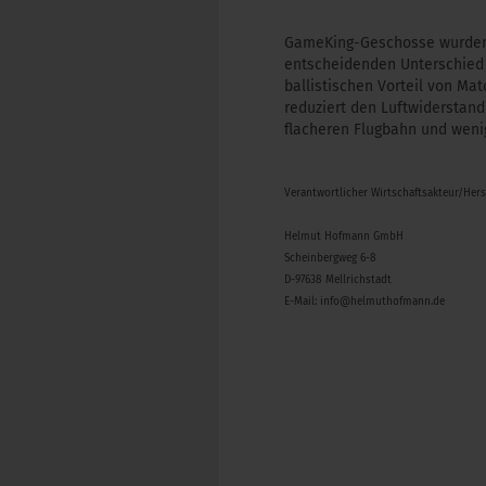
GameKing-Geschosse wurden f
entscheidenden Unterschied
ballistischen Vorteil von Ma
reduziert den Luftwiderstand
flacheren Flugbahn und wenig
Verantwortlicher Wirtschaftsakteur/Her
Helmut Hofmann GmbH
Scheinbergweg 6-8
D-97638 Mellrichstadt
E-Mail: info@helmuthofmann.de