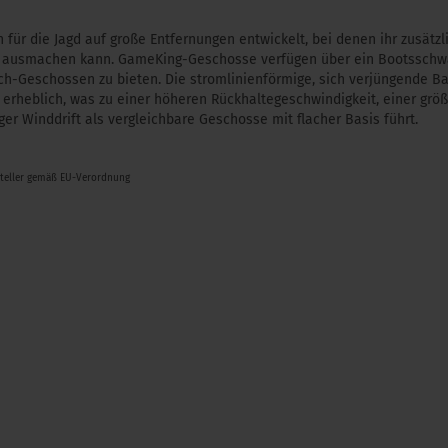
ür die Jagd auf große Entfernungen entwickelt, bei denen ihr zusätzl
 ausmachen kann. GameKing-Geschosse verfügen über ein Bootsschwa
tch-Geschossen zu bieten. Die stromlinienförmige, sich verjüngende B
 erheblich, was zu einer höheren Rückhaltegeschwindigkeit, einer größ
er Winddrift als vergleichbare Geschosse mit flacher Basis führt.
steller gemäß EU-Verordnung