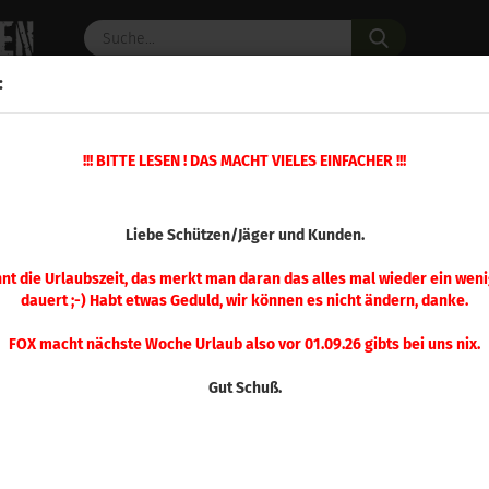
Suche...
:
C PULVER
WAFFENZUBEHÖR
ERSATZTEILE
OPTIK
!!! BITTE LESEN ! DAS MACHT VIELES EINFACHER !!!
00 Stück
(Art.Nr.
Liebe Schützen/Jäger und Kunden.
Sier
Gam
nnt die Urlaubszeit, das merkt man daran das alles mal wieder ein weni
dauert ;-) Habt etwas Geduld, wir können es nicht ändern, danke.
Stü
FOX macht nächste Woche Urlaub also vor 01.09.26 gibts bei uns nix.
Gut Schuß.