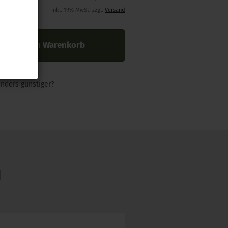
inkl. 19% MwSt. zzgl.
Versand
In den Warenkorb
nders günstiger?
N