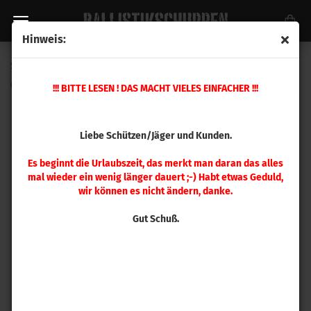
Hinweis:
Sierra .270 Tipped GameKing 175gr 100 Stück
(Art.Nr.:
4475
)
!!! BITTE LESEN ! DAS MACHT VIELES EINFACHER !!!
Liebe Schützen/Jäger und Kunden.
Es beginnt die Urlaubszeit, das merkt man daran das alles
mal wieder ein wenig länger dauert ;-) Habt etwas Geduld,
wir können es nicht ändern, danke.
Gut Schuß.