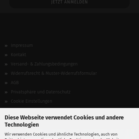
Impressum
Kontakt
Versand- & Zahlungsbedingungen
Widerrufsrecht & Muster-Widerrufsformular
AGB
Privatsphäre und Datenschutz
Cookie Einstellungen
Vertrag widerrufen
Diese Webseite verwendet Cookies und andere
Technologien
Wir verwenden Cookies und ähnliche Technologien, auch von