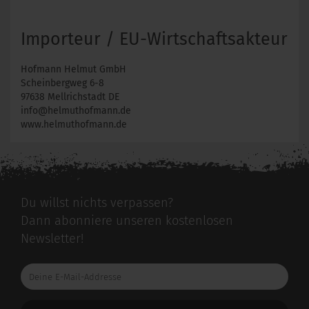
Importeur / EU-Wirtschaftsakteur
Hofmann Helmut GmbH
Scheinbergweg 6-8
97638 Mellrichstadt DE
info@helmuthofmann.de
www.helmuthofmann.de
Du willst nichts verpassen?
Dann abonniere unseren kostenlosen
Newsletter!
Deine
E-
Mail-
Addresse