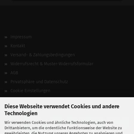
Impressum
Kontakt
Versand- & Zahlungsbedingungen
Widerrufsrecht & Muster-Widerrufsformular
AGB
Privatsphäre und Datenschutz
Cookie Einstellungen
Vertrag widerrufen
Diese Webseite verwendet Cookies und andere
Technologien
Wir verwenden Cookies und ähnliche Technologien, auch von
Drittanbietern, um die ordentliche Funktionsweise der Website zu
gewährleisten, die Nutzung unseres Angebotes zu analysieren und