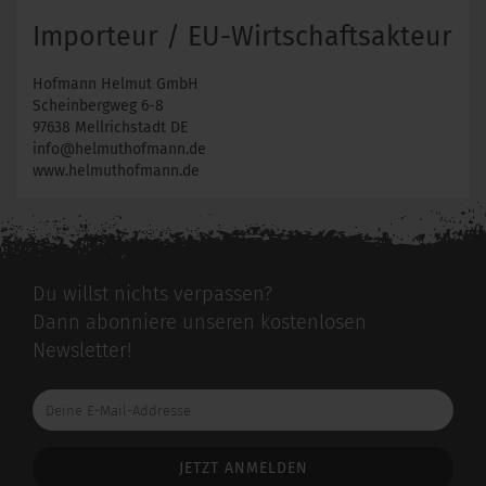
Importeur / EU-Wirtschaftsakteur
Hofmann Helmut GmbH
Scheinbergweg 6-8
97638 Mellrichstadt DE
info@helmuthofmann.de
www.helmuthofmann.de
Du willst nichts verpassen?
Dann abonniere unseren kostenlosen
Newsletter!
Deine
E-
Mail-
Addresse