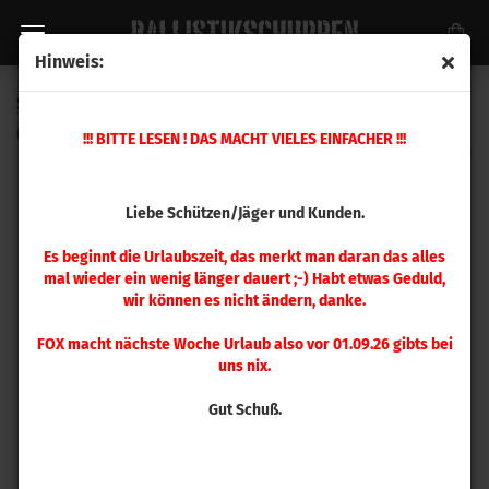
Hinweis:
Sierra .284 MatchKing 197gr 500 Stück
(Art.Nr.:
1997C
)
!!! BITTE LESEN ! DAS MACHT VIELES EINFACHER !!!
Liebe Schützen/Jäger und Kunden.
Es beginnt die Urlaubszeit, das merkt man daran das alles
mal wieder ein wenig länger dauert ;-) Habt etwas Geduld,
wir können es nicht ändern, danke.
FOX macht nächste Woche Urlaub also vor 01.09.26 gibts bei
uns nix.
Gut Schuß.