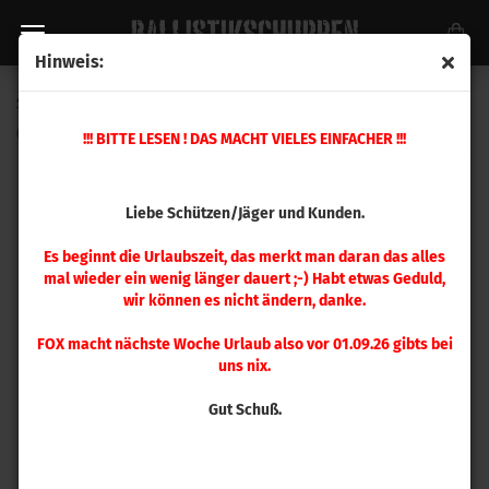
Hinweis:
Sierra .308 Tipped MatchKing 168gr 100 Stück
(Art.Nr.:
7768
)
!!! BITTE LESEN ! DAS MACHT VIELES EINFACHER !!!
Liebe Schützen/Jäger und Kunden.
Es beginnt die Urlaubszeit, das merkt man daran das alles
mal wieder ein wenig länger dauert ;-) Habt etwas Geduld,
wir können es nicht ändern, danke.
FOX macht nächste Woche Urlaub also vor 01.09.26 gibts bei
uns nix.
Gut Schuß.