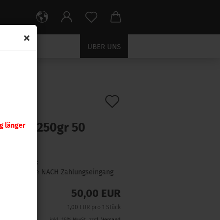
ÜBER UNS
Auf
:
2600
)
ra .338
den
eKing 250gr 50
g länger
Merkzettel
ck
Lieferzeit:
1 Woche NACH Zahlungseingang
50,00 EUR
1,00 EUR pro 1 Stück
inkl. 19% MwSt. zzgl.
Versand