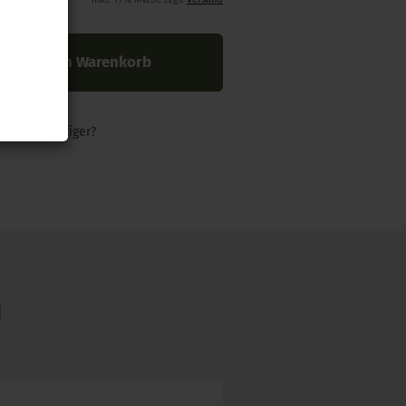
In den Warenkorb
nders günstiger?
N