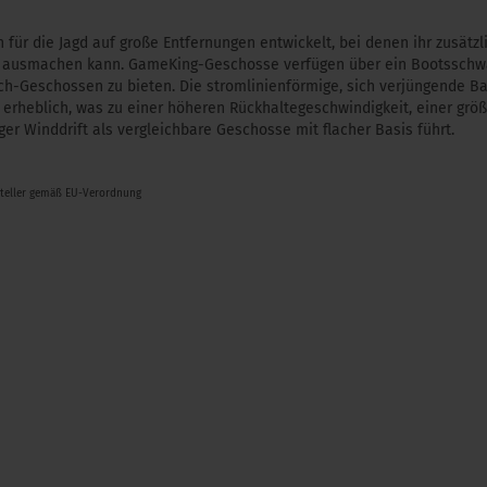
ür die Jagd auf große Entfernungen entwickelt, bei denen ihr zusätzl
 ausmachen kann. GameKing-Geschosse verfügen über ein Bootsschwa
tch-Geschossen zu bieten. Die stromlinienförmige, sich verjüngende B
 erheblich, was zu einer höheren Rückhaltegeschwindigkeit, einer größ
er Winddrift als vergleichbare Geschosse mit flacher Basis führt.
steller gemäß EU-Verordnung