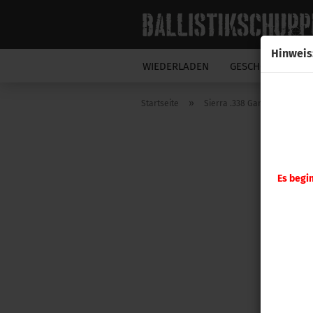
Hinweis
WIEDERLADEN
GESCHOSSE
N
»
Startseite
Sierra .338 GameKing 250gr 
Es begi