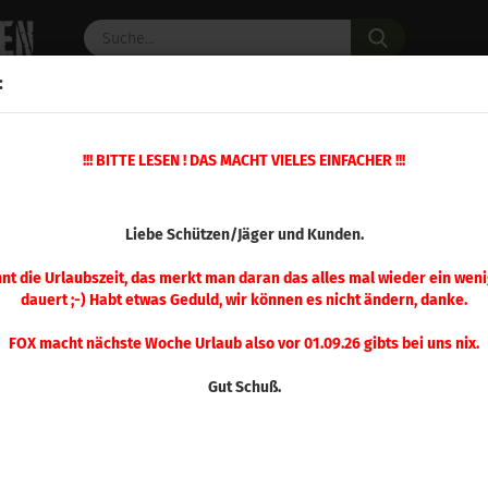
Suche...
:
C PULVER
WAFFENZUBEHÖR
ERSATZTEILE
OPTIK
!!! BITTE LESEN ! DAS MACHT VIELES EINFACHER !!!
50 Stück
(Art.Nr.
Liebe Schützen/Jäger und Kunden.
Sier
Gam
nnt die Urlaubszeit, das merkt man daran das alles mal wieder ein weni
dauert ;-) Habt etwas Geduld, wir können es nicht ändern, danke.
Stü
FOX macht nächste Woche Urlaub also vor 01.09.26 gibts bei uns nix.
Gut Schuß.