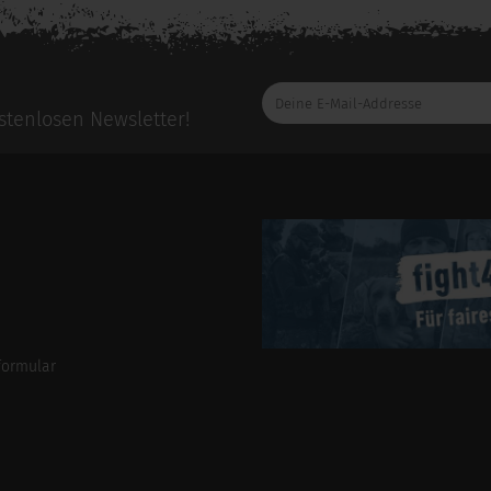
Deine
E-
tenlosen Newsletter!
Mail-
Addresse
formular