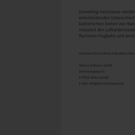
GameKing-Geschosse wurden f
entscheidenden Unterschied
ballistischen Vorteil von Ma
reduziert den Luftwiderstand
flacheren Flugbahn und wenig
Verantwortlicher Wirtschaftsakteur/Her
Helmut Hofmann GmbH
Scheinbergweg 6-8
D-97638 Mellrichstadt
E-Mail: info@helmuthofmann.de