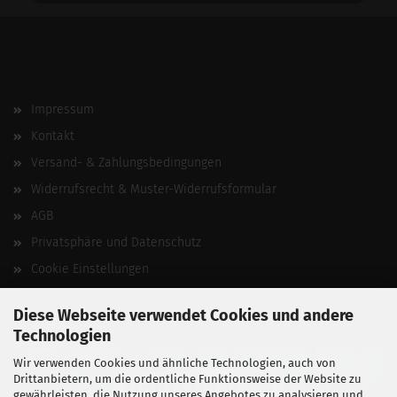
Impressum
Kontakt
Versand- & Zahlungsbedingungen
Widerrufsrecht & Muster-Widerrufsformular
AGB
Privatsphäre und Datenschutz
Cookie Einstellungen
Vertrag widerrufen
Diese Webseite verwendet Cookies und andere
Technologien
Wir verwenden Cookies und ähnliche Technologien, auch von
Drittanbietern, um die ordentliche Funktionsweise der Website zu
gewährleisten, die Nutzung unseres Angebotes zu analysieren und