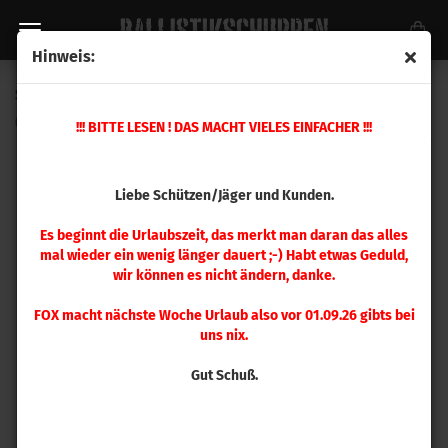
Hinweis:
Sierra .338 MatchKing 300gr 50 Stück
(Art.Nr.:
9300T
)
!!! BITTE LESEN ! DAS MACHT VIELES EINFACHER !!!
Liebe Schützen/Jäger und Kunden.
Es beginnt die Urlaubszeit, das merkt man daran das alles
mal wieder ein wenig länger dauert ;-) Habt etwas Geduld,
wir können es nicht ändern, danke.
FOX macht nächste Woche Urlaub also vor 01.09.26 gibts bei
uns nix.
Gut Schuß.