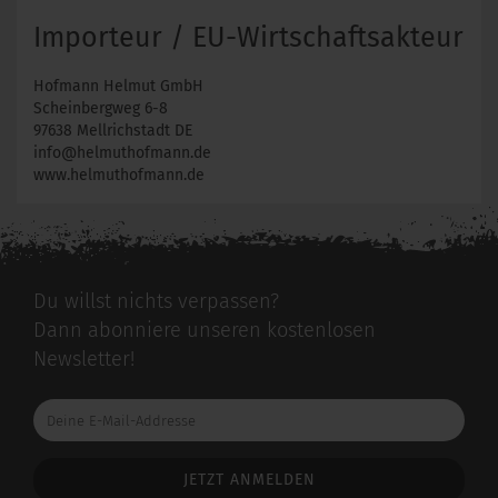
Importeur / EU-Wirtschaftsakteur
Hofmann Helmut GmbH
Scheinbergweg 6-8
97638 Mellrichstadt DE
info@helmuthofmann.de
www.helmuthofmann.de
Du willst nichts verpassen?
Dann abonniere unseren kostenlosen
Newsletter!
Deine
E-
Mail-
Addresse